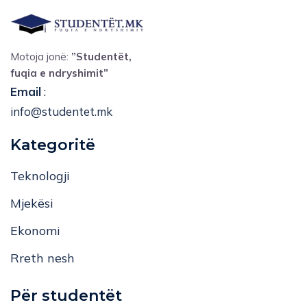
Motoja jonë:
”Studentët,
fuqia e ndryshimit”
Email
:
info@studentet.mk
Kategoritë
Teknologji
Mjekësi
Ekonomi
Rreth nesh
Për studentët