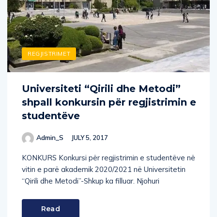
REGJISTRIMET
Universiteti “Qirili dhe Metodi”
shpall konkursin për regjistrimin e
studentëve
Admin_S
JULY 5, 2017
KONKURS Konkursi për regjistrimin e studentëve në
vitin e parë akademik 2020/2021 në Universitetin
“Qirili dhe Metodi”-Shkup ka filluar. Njohuri
Read
More