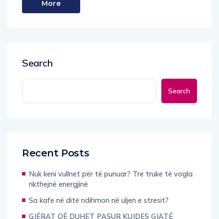
Search
Search
Recent Posts
Nuk keni vullnet për të punuar? Tre truke të vogla
rikthejnë energjinë
Sa kafe në ditë ndihmon në uljen e stresit?
GJËRAT QË DUHET PASUR KUJDES GJATË
KORIGJIMIT TË GABIMIT (Pjesa e gjashtë)