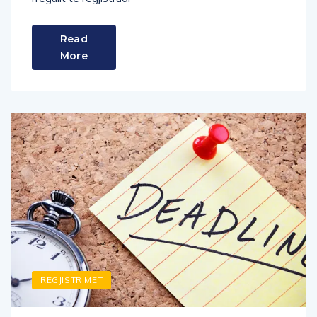
Read
More
REGJISTRIMET
Afatet e fundit për regjistrimin e