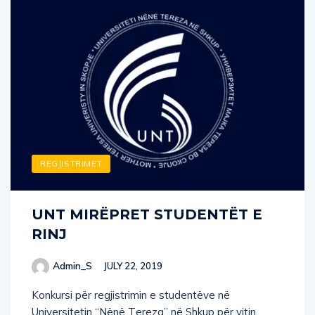
REGJISTRIMET
UNT MIRËPRET STUDENTËT E
RINJ
Admin_S
JULY 22, 2019
Konkursi për regjistrimin e studentëve në
Universitetin “Nënë Тereza” në Shkup për vitin
akademik 2020/2021 ka filluar. Njohuritë më të