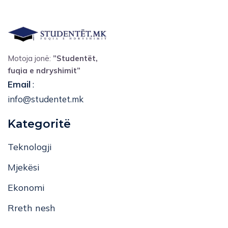
Motoja jonë:
”Studentët,
fuqia e ndryshimit”
Email
:
info@studentet.mk
Kategoritë
Teknologji
Mjekësi
Ekonomi
Rreth nesh
Për studentët