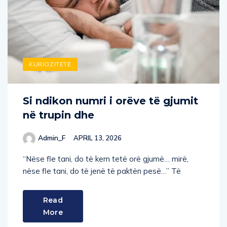
KURIOZITETE
Si ndikon numri i orëve të gjumit
në trupin dhe
Admin_F
APRIL 13, 2026
“Nëse fle tani, do të kem tetë orë gjumë… mirë,
nëse fle tani, do të jenë të paktën pesë…” Të
Read
More