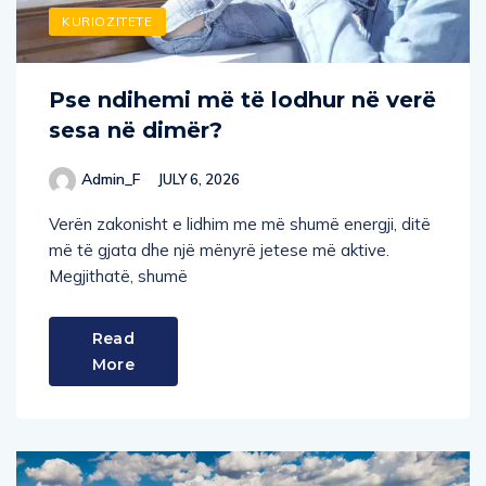
KURIOZITETE
Pse ndihemi më të lodhur në verë
sesa në dimër?
Admin_F
JULY 6, 2026
Verën zakonisht e lidhim me më shumë energji, ditë
më të gjata dhe një mënyrë jetese më aktive.
Megjithatë, shumë
Read
More