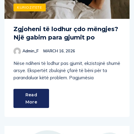
KURIOZITETE
Zgjoheni të lodhur çdo mëngjes?
Një gabim para gjumit po
Admin_F
MARCH 16, 2026
Nëse ndiheni të lodhur pas gjumit, ekzistojnë shumë
arsye. Ekspertët zbulojnë çfarë të bëni për ta
parandaluar këtë problem. Pagjumësia
Read
More