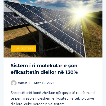
KURIOZITETE
Sistem i ri molekular e çon
efikasitetin diellor në 130%
Admin_F
MAY 10, 2026
Shkencëtarët kanë zhvilluar një qasje të re që mund
të përmirësojë ndjeshëm efikasitetin e teknologjive
diellore, duke përdorur një sistem