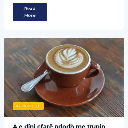
Read
More
KURIOZITETE
A e dini çfarë ndodh me trupin