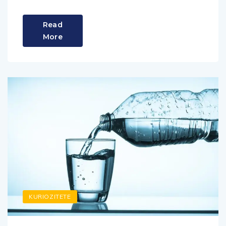
Read
More
KURIOZITETE