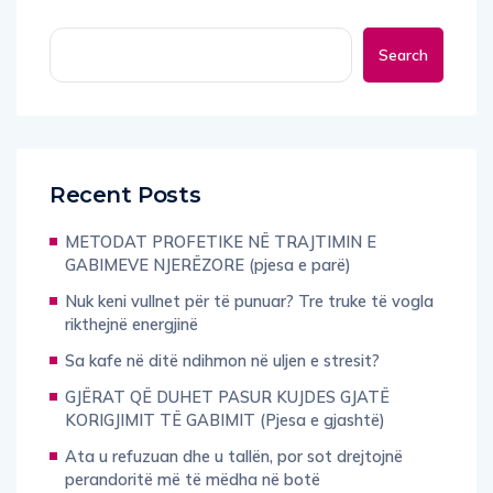
Search
Recent Posts
METODAT PROFETIKE NË TRAJTIMIN E
GABIMEVE NJERËZORE (pjesa e parë)
Nuk keni vullnet për të punuar? Tre truke të vogla
rikthejnë energjinë
Sa kafe në ditë ndihmon në uljen e stresit?
GJËRAT QË DUHET PASUR KUJDES GJATË
KORIGJIMIT TË GABIMIT (Pjesa e gjashtë)
Ata u refuzuan dhe u tallën, por sot drejtojnë
perandoritë më të mëdha në botë