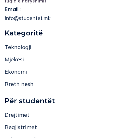
fuqia e ndryshimit”
Email
:
info@studentet.mk
Kategoritë
Teknologji
Mjekësi
Ekonomi
Rreth nesh
Për studentët
Drejtimet
Regjistrimet