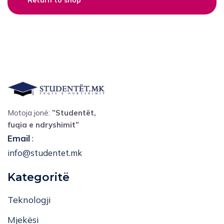
Motoja jonë:
”Studentët,
fuqia e ndryshimit”
Email
:
info@studentet.mk
Kategoritë
Teknologji
Mjekësi