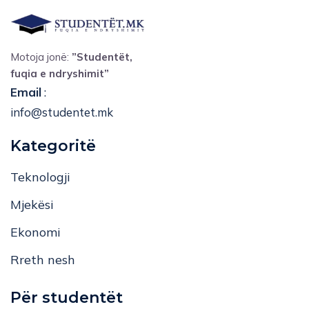
Motoja jonë:
”Studentët,
fuqia e ndryshimit”
Email
:
info@studentet.mk
Kategoritë
Teknologji
Mjekësi
Ekonomi
Rreth nesh
Për studentët