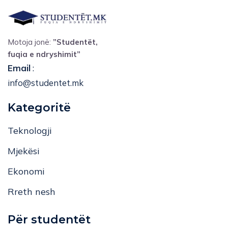
Motoja jonë:
”Studentët,
fuqia e ndryshimit”
Email
:
info@studentet.mk
Kategoritë
Teknologji
Mjekësi
Ekonomi
Rreth nesh
Për studentët