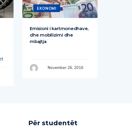
EKONOMI
EKO
Emisioni i kartmonedhave,
Marrja h
dhe mobilizimi dhe
Në kuadë
mbajtja
bankare 
e
veçant z
et
November 26, 2016
Për studentët