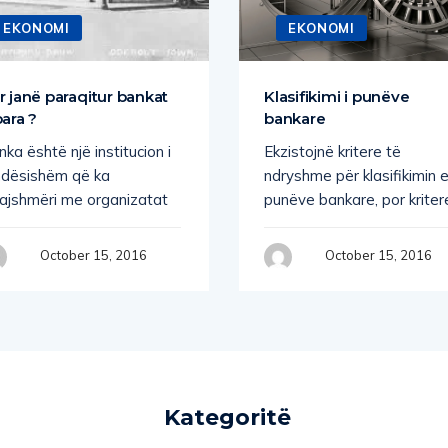
EKONOMI
EKONOMI
r janë paraqitur bankat
Klasifikimi i punëve
para ?
bankare
ka është një institucion i
Ekzistojnë kritere të
ndësishëm që ka
ndryshme për klasifikimin 
jajshmëri me organizatat
punëve bankare, por kriter
October 15, 2016
October 15, 2016
Kategoritë