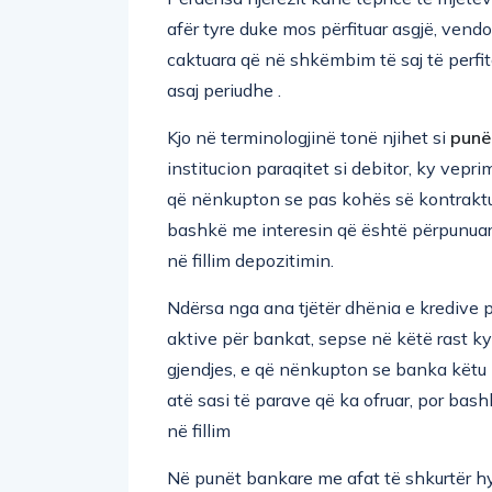
afër tyre duke mos përfituar asgjë, vendo
caktuara që në shkëmbim të saj të perfi
asaj periudhe .
Kjo në terminologjinë tonë njihet si
punë
institucion paraqitet si debitor, ky vepri
që nënkupton se pas kohës së kontraktu
bashkë me interesin që është përpunuar 
në fillim depozitimin.
Ndërsa nga ana tjëtër dhënia e kredive 
aktive për bankat, sepse në këtë rast ky
gjendjes, e që nënkupton se banka këtu p
atë sasi të parave që ka ofruar, por bas
në fillim
Në punët bankare me afat të shkurtër hy