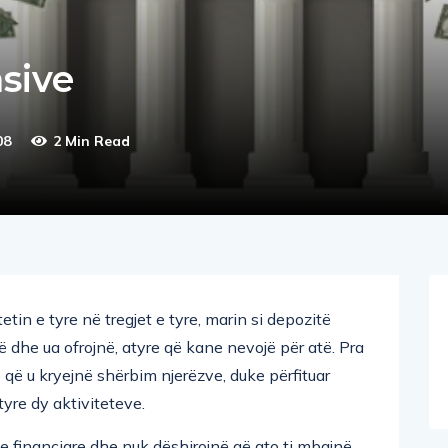
sive
08
2 Min Read
tin e tyre në tregjet e tyre, marin si depozitë
ë dhe ua ofrojnë, atyre që kane nevojë për atë. Pra
 që u kryejnë shërbim njerëzve, duke përfituar
tyre dy aktiviteteve.
ve financiare dhe nuk dëshirojnë që ato ti mbajnë