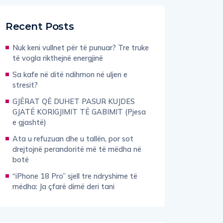
Recent Posts
Nuk keni vullnet për të punuar? Tre truke
të vogla rikthejnë energjinë
Sa kafe në ditë ndihmon në uljen e
stresit?
GJËRAT QË DUHET PASUR KUJDES
GJATË KORIGJIMIT TË GABIMIT (Pjesa
e gjashtë)
Ata u refuzuan dhe u tallën, por sot
drejtojnë perandoritë më të mëdha në
botë
“iPhone 18 Pro” sjell tre ndryshime të
mëdha: Ja çfarë dimë deri tani