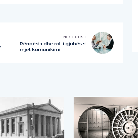
NEXT POST
Rëndësia dhe roli i gjuhës si
e
mjet komunikimi