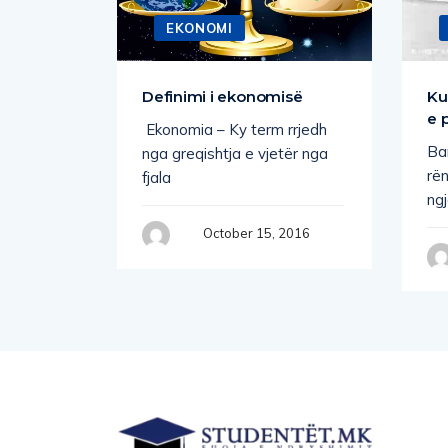
EKONOMI
t tjera
Definimi i ekonomisë
Ku
e 
e
Ekonomia – Ky term rrjedh
Ban
 të
nga greqishtja e vjetër nga
rë
fjala
ng
 2016
October 15, 2016