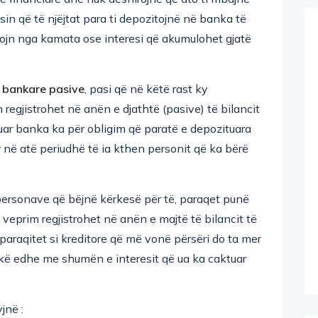
sin që të njëjtat para ti depozitojnë në banka të
tojn nga kamata ose interesi që akumulohet gjatë
 bankare pasive
, pasi që në këtë rast ky
m regjistrohet në anën e djathtë (pasive) të bilancit
ar banka ka për obligim që paratë e depozituara
në atë periudhë të ia kthen personit që ka bërë
personave që bëjnë kërkesë për të, paraqet punë
 veprim regjistrohet në anën e majtë të bilancit të
araqitet si kreditore që më vonë përsëri do ta mer
hkë edhe me shumën e interesit që ua ka caktuar
jnë :