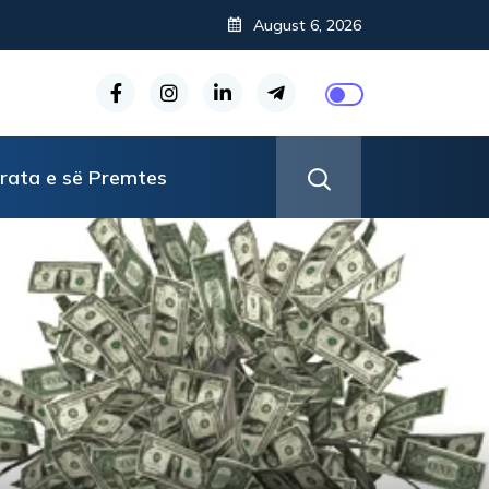
on në uljen e stresit?
August 6, 2026
rata e së Premtes