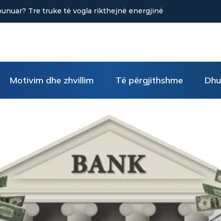
r? Tre truke të vogla rikthejnë energjinë
Sa kafe në ditë ndihm
Motivim dhe zhvillim
Të përgjithshme
Dhu