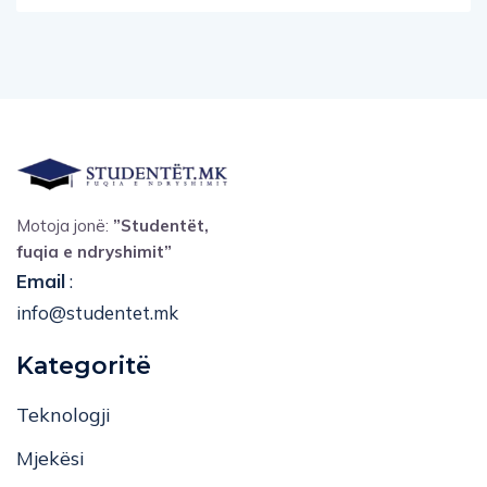
Motoja jonë:
”Studentët,
fuqia e ndryshimit”
Email
:
info@studentet.mk
Kategoritë
Teknologji
Mjekësi
Ekonomi