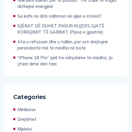
rikthejnë energjinë
Sa kafe në ditë ndihmon në uljen e stresit?
GJËRAT QË DUHET PASUR KUJDES GJATË
KORIGJIMIT TË GABIMIT (Pjesa e gjashtë)
Ata u refuzuan dhe u tallën, por sot drejtojnë
perandoritë më të mëdha në botë
“iPhone 18 Pro” sjell tre ndryshime të mëdha: Ja
çfarë dimë deri tani
Categories
Minikurse
Drejtimet
Mjekësi