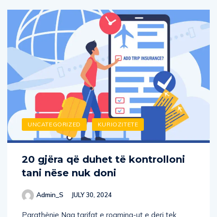
UNCATEGORIZED
KURIOZITETE
20 gjëra që duhet të kontrolloni
tani nëse nuk doni
Admin_S
JULY 30, 2024
Parathënie Nga tarifat e roaming-ut e deri tek
sigurimi i makinës, përgatitja për nxitimin e festave