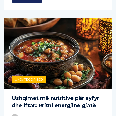
UNCATEGORIZED
Ushqimet më nutritive për syfyr
dhe iftar: Rritni energjinë gjatë
Admin_S
MARCH 18, 2025