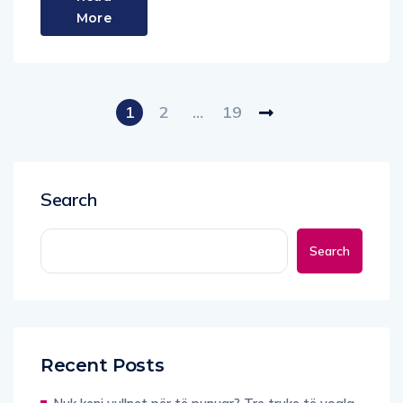
1
2
…
19
Search
Search
Recent Posts
Nuk keni vullnet për të punuar? Tre truke të vogla