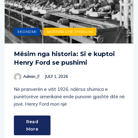
EKONOMI
MOTIVIM DHE ZHVILLIM
Mësim nga historia: Si e kuptoi
Henry Ford se pushimi
Admin_F
JULY 1, 2026
Në pranverën e vitit 1926, ndërsa shumica e
punëtorëve amerikanë ende punonin gjashtë ditë në
javë, Henry Ford mori një
Read
More