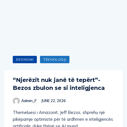
EKONOMI
TEKNOLOGJI
“Njerëzit nuk janë të tepërt”-
Bezos zbulon se si inteligjenca
Admin_F
JUNE 22, 2026
Themeluesi i Amazonit, Jeff Bezos, shprehu një
pikëpamje optimiste për të ardhmen e inteligjencës
artificiale, duke thënë se AI mund