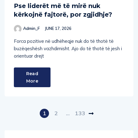
Pse liderët më të mirë nuk
kërkojnë fajtorë, por zgjidhje?
Admin_F
JUNE 17, 2026
Forca pozitive në udhëheqje nuk do të thotë të
buzëqeshësh vazhdimisht. Ajo do të thotë të jesh i
orientuar drejt
Read
More
1
2
…
133