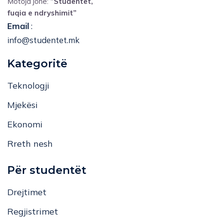
Motoja jonë:
”Studentët,
fuqia e ndryshimit”
Email
:
info@studentet.mk
Kategoritë
Teknologji
Mjekësi
Ekonomi
Rreth nesh
Për studentët
Drejtimet
Regjistrimet