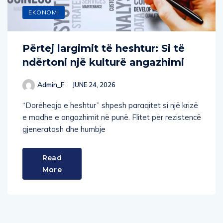
EKONOMI
Përtej largimit të heshtur: Si të
ndërtoni një kulturë angazhimi
Admin_F
JUNE 24, 2026
“Dorëheqja e heshtur” shpesh paraqitet si një krizë
e madhe e angazhimit në punë. Flitet për rezistencë
gjeneratash dhe humbje
Read
More