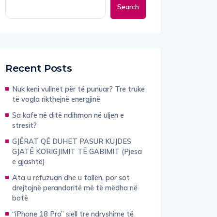
Search
Recent Posts
Nuk keni vullnet për të punuar? Tre truke
të vogla rikthejnë energjinë
Sa kafe në ditë ndihmon në uljen e
stresit?
GJËRAT QË DUHET PASUR KUJDES
GJATË KORIGJIMIT TË GABIMIT (Pjesa
e gjashtë)
Ata u refuzuan dhe u tallën, por sot
drejtojnë perandoritë më të mëdha në
botë
“iPhone 18 Pro” sjell tre ndryshime të