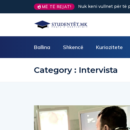
Nuk keni vullnet për të punuar? Tre truke të
MË TË REJAT!
Ballina
Shkencë
Kuriozitete
Category : Intervista