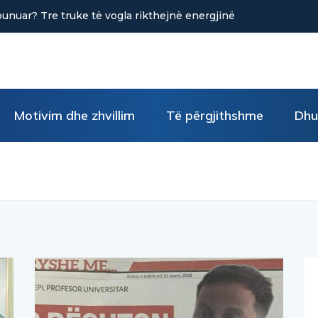
 vogla rikthejnë energjinë
Sa kafe në ditë ndihmon në uljen e s
Motivim dhe zhvillim
Të përgjithshme
Dhu