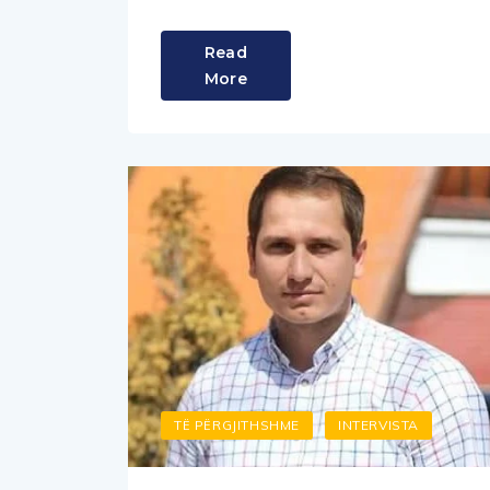
Read
More
TË PËRGJITHSHME
INTERVISTA