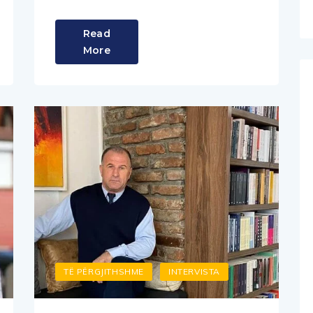
Read
More
TË PËRGJITHSHME
INTERVISTA