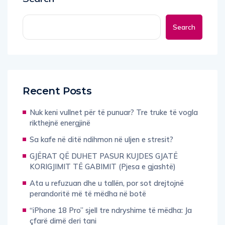
Search
Recent Posts
Nuk keni vullnet për të punuar? Tre truke të vogla
rikthejnë energjinë
Sa kafe në ditë ndihmon në uljen e stresit?
GJËRAT QË DUHET PASUR KUJDES GJATË
KORIGJIMIT TË GABIMIT (Pjesa e gjashtë)
Ata u refuzuan dhe u tallën, por sot drejtojnë
perandoritë më të mëdha në botë
“iPhone 18 Pro” sjell tre ndryshime të mëdha: Ja
çfarë dimë deri tani