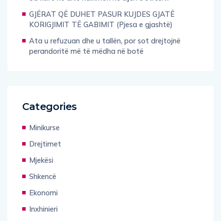
GJËRAT QË DUHET PASUR KUJDES GJATË
KORIGJIMIT TË GABIMIT (Pjesa e gjashtë)
Ata u refuzuan dhe u tallën, por sot drejtojnë
perandoritë më të mëdha në botë
Categories
Minikurse
Drejtimet
Mjekësi
Shkencë
Ekonomi
Inxhinieri