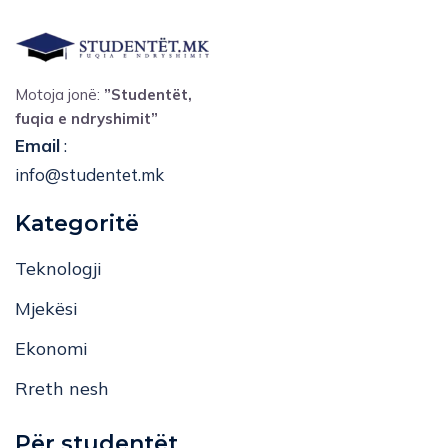
Motoja jonë:
”Studentët,
fuqia e ndryshimit”
Email
:
info@studentet.mk
Kategoritë
Teknologji
Mjekësi
Ekonomi
Rreth nesh
Për studentët