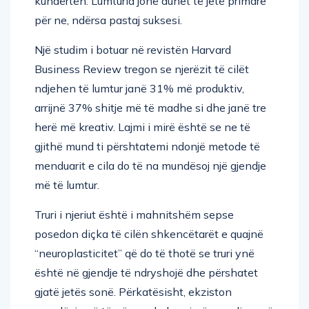
kundërtën. Lumturia jonë duhet të jetë primare
për ne, ndërsa pastaj suksesi.
Një studim i botuar në revistën Harvard
Business Review tregon se njerëzit të cilët
ndjehen të lumtur janë 31% më produktiv,
arrijnë 37% shitje më të madhe si dhe janë tre
herë më kreativ. Lajmi i mirë është se ne të
gjithë mund ti përshtatemi ndonjë metode të
menduarit e cila do të na mundësoj një gjendje
më të lumtur.
Truri i njeriut është i mahnitshëm sepse
posedon diçka të cilën shkencëtarët e quajnë
“neuroplasticitet” që do të thotë se truri ynë
është në gjendje të ndryshojë dhe përshatet
gjatë jetës sonë. Përkatësisht, ekziston