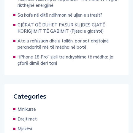
rikthejnë energjinë
Sa kafe në ditë ndihmon në uljen e stresit?
GJËRAT QË DUHET PASUR KUJDES GJATË
KORIGJIMIT TË GABIMIT (Pjesa e gjashtë)
Ata u refuzuan dhe u tallën, por sot drejtojnë
perandoritë më të mëdha në botë
“iPhone 18 Pro” sjell tre ndryshime të mëdha: Ja
çfarë dimë deri tani
Categories
Minikurse
Drejtimet
Mjekësi