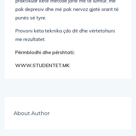
praktikuar këtë metodë janë më të lumtur, më
pak depresiv dhe më pak nervoz gjatë orarit të
punës së tyre.
Provoni këta teknika çdo dit dhe vërtetohuni
me rezultatet.
Përmblodhi dhe përshtati:
WWW.STUDENTET.MK
About Author