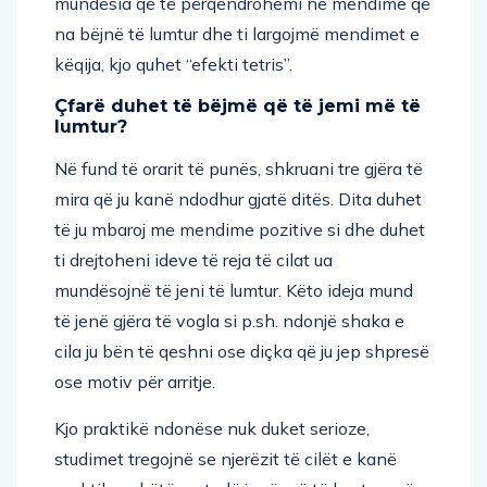
mundësia që të përqendrohemi në mendime që
na bëjnë të lumtur dhe ti largojmë mendimet e
këqija, kjo quhet “efekti tetris”.
Çfarë duhet të bëjmë që të jemi më të
lumtur?
Në fund të orarit të punës, shkruani tre gjëra të
mira që ju kanë ndodhur gjatë ditës. Dita duhet
të ju mbaroj me mendime pozitive si dhe duhet
ti drejtoheni ideve të reja të cilat ua
mundësojnë të jeni të lumtur. Këto ideja mund
të jenë gjëra të vogla si p.sh. ndonjë shaka e
cila ju bën të qeshni ose diçka që ju jep shpresë
ose motiv për arritje.
Kjo praktikë ndonëse nuk duket serioze,
studimet tregojnë se njerëzit të cilët e kanë