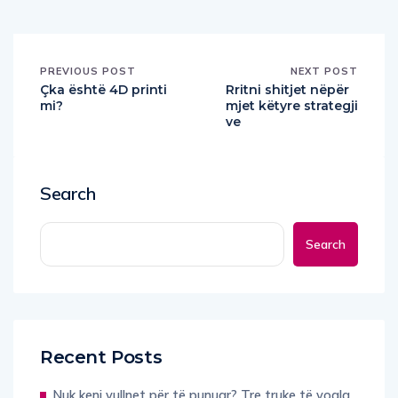
PREVIOUS POST
NEXT POST
Çka është 4D printi
Rritni shitjet nëpër
mi?
mjet këtyre strategji
ve
Search
Search
Recent Posts
Nuk keni vullnet për të punuar? Tre truke të vogla