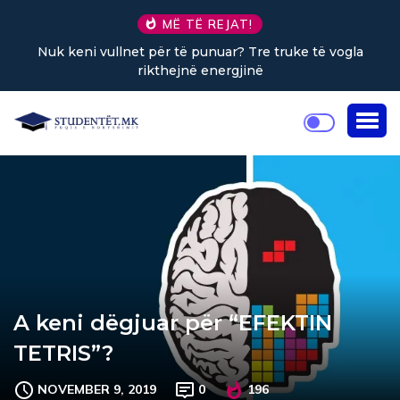
MË TË REJAT!
e truke të vogla
Sa kafe në ditë ndihmon në uljen e 
A keni dëgjuar për “EFEKTIN
TETRIS”?
NOVEMBER 9, 2019
0
196