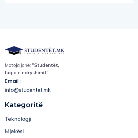
Motoja jonë:
”Studentët,
fuqia e ndryshimit”
Email
:
info@studentet.mk
Kategoritë
Teknologji
Mjekësi