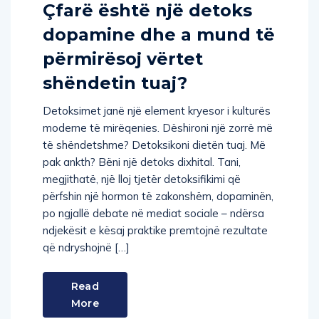
Çfarë është një detoks
dopamine dhe a mund të
përmirësoj vërtet
shëndetin tuaj?
Detoksimet janë një element kryesor i kulturës
moderne të mirëqenies. Dëshironi një zorrë më
të shëndetshme? Detoksikoni dietën tuaj. Më
pak ankth? Bëni një detoks dixhital. Tani,
megjithatë, një lloj tjetër detoksifikimi që
përfshin një hormon të zakonshëm, dopaminën,
po ngjallë debate në mediat sociale – ndërsa
ndjekësit e kësaj praktike premtojnë rezultate
që ndryshojnë […]
Read
More