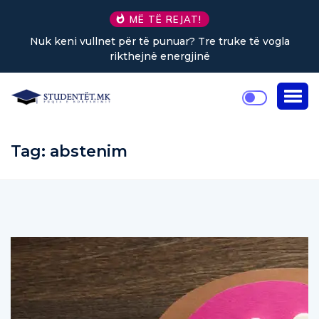
MË TË REJAT!
Nuk keni vullnet për të punuar? Tre truke të vogla
rikthejnë energjinë
Tag:
abstenim