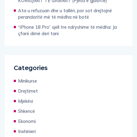
KORIGJIMIT TË GABIMIT (Pjesa e gjashtë)
Ata u refuzuan dhe u tallën, por sot drejtojnë
perandoritë më të mëdha në botë
“iPhone 18 Pro” sjell tre ndryshime të mëdha: Ja
çfarë dimë deri tani
Categories
Minikurse
Drejtimet
Mjekësi
Shkencë
Ekonomi
Inxhinieri