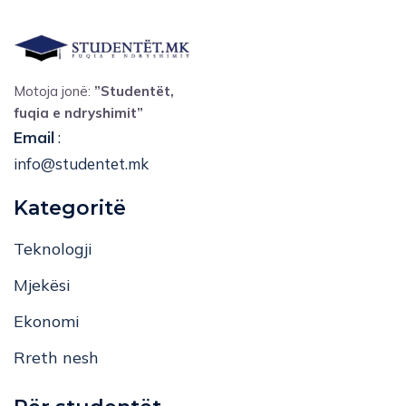
Motoja jonë:
”Studentët,
fuqia e ndryshimit”
Email
:
info@studentet.mk
Kategoritë
Teknologji
Mjekësi
Ekonomi
Rreth nesh