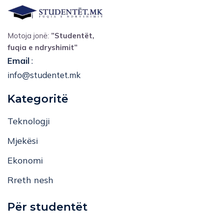
Motoja jonë:
”Studentët,
fuqia e ndryshimit”
Email
:
info@studentet.mk
Kategoritë
Teknologji
Mjekësi
Ekonomi
Rreth nesh
Për studentët