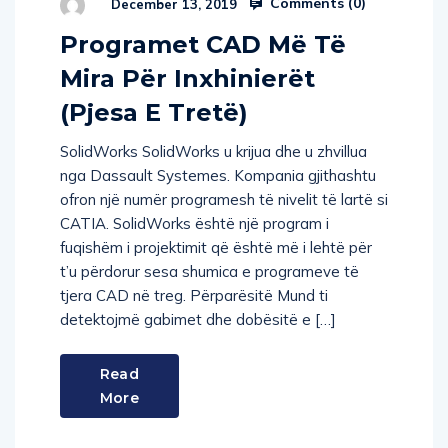
Comments (
0
)
December 13, 2019
Programet CAD Më Të
Mira Për Inxhinierët
(Pjesa E Tretë)
SolidWorks SolidWorks u krijua dhe u zhvillua
nga Dassault Systemes. Kompania gjithashtu
ofron një numër programesh të nivelit të lartë si
CATIA. SolidWorks është një program i
fuqishëm i projektimit që është më i lehtë për
t’u përdorur sesa shumica e programeve të
tjera CAD në treg. Përparësitë Mund ti
detektojmë gabimet dhe dobësitë e […]
Read
More