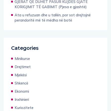
GJËRAT QË DUHET PASUR KUJDES GJATË
KORIGJIMIT TË GABIMIT (Pjesa e gjashtë)
Ata u refuzuan dhe u tallën, por sot drejtojnë
perandoritë më të mëdha në botë
Categories
Minikurse
Drejtimet
Mjekësi
Shkencë
Ekonomi
Inxhinieri
Kuriozitete