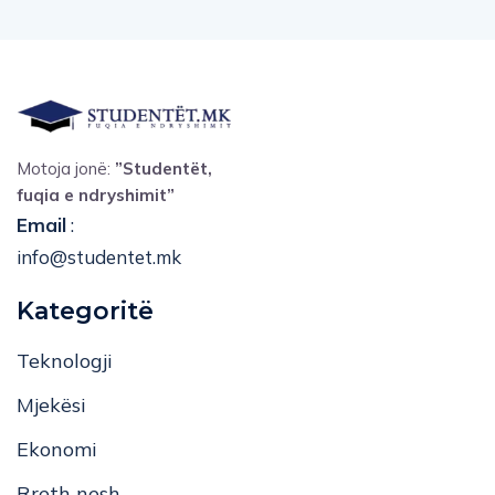
Motoja jonë:
”Studentët,
fuqia e ndryshimit”
Email
:
info@studentet.mk
Kategoritë
Teknologji
Mjekësi
Ekonomi
Rreth nesh