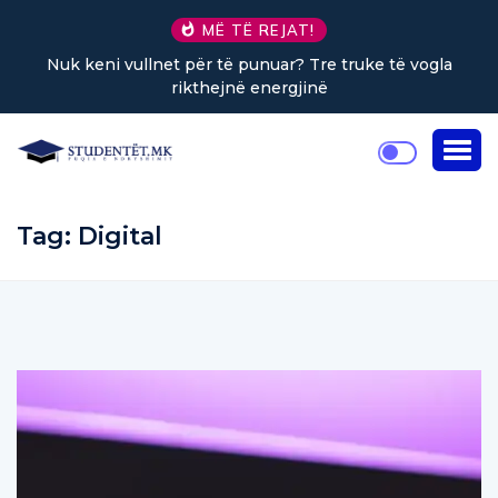
MË TË REJAT!
 keni vullnet për të punuar? Tre truke të vogla
Sa k
rikthejnë energjinë
Tag:
Digital