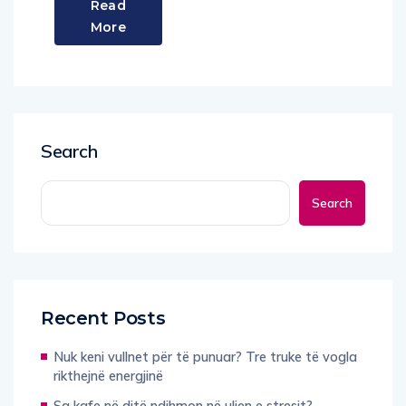
Read
More
Search
Search
Recent Posts
Nuk keni vullnet për të punuar? Tre truke të vogla
rikthejnë energjinë
Sa kafe në ditë ndihmon në uljen e stresit?