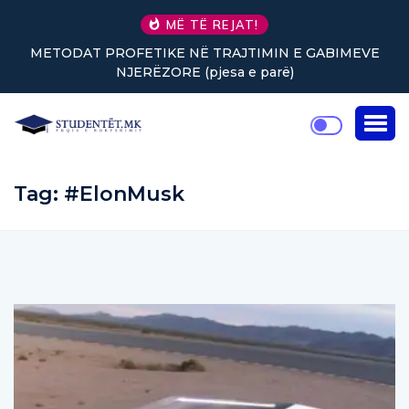
MË TË REJAT!
METODAT PROFETIKE NË TRAJTIMIN E GABIMEVE
NJERËZORE (pjesa e parë)
Tag:
#ElonMusk