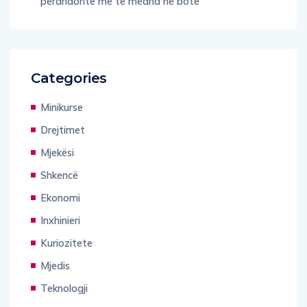
perandoritë më të mëdha në botë
Categories
Minikurse
Drejtimet
Mjekësi
Shkencë
Ekonomi
Inxhinieri
Kuriozitete
Mjedis
Teknologji