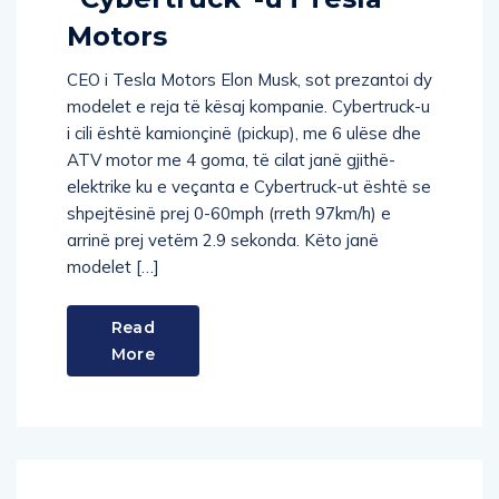
Motors
CEO i Tesla Motors Elon Musk, sot prezantoi dy
modelet e reja të kësaj kompanie. Cybertruck-u
i cili është kamionçinë (pickup), me 6 ulëse dhe
ATV motor me 4 goma, të cilat janë gjithë-
elektrike ku e veçanta e Cybertruck-ut është se
shpejtësinë prej 0-60mph (rreth 97km/h) e
arrinë prej vetëm 2.9 sekonda. Këto janë
modelet […]
Read
More