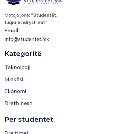
Motoja jonë:
”Studentët,
fuqia e ndryshimit”
Email
:
info@studentet.mk
Kategoritë
Teknologji
Mjekësi
Ekonomi
Rreth nesh
Për studentët
Drejtimet