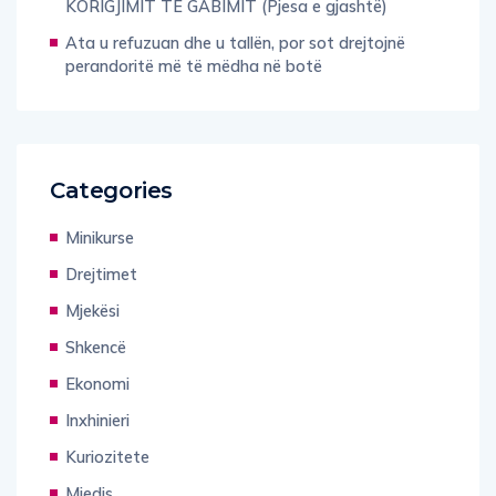
KORIGJIMIT TË GABIMIT (Pjesa e gjashtë)
Ata u refuzuan dhe u tallën, por sot drejtojnë
perandoritë më të mëdha në botë
Categories
Minikurse
Drejtimet
Mjekësi
Shkencë
Ekonomi
Inxhinieri
Kuriozitete
Mjedis