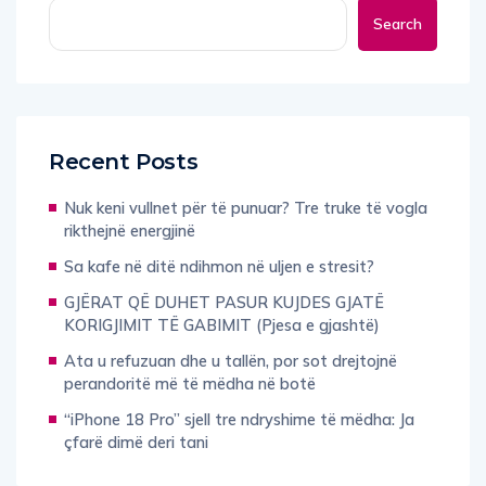
Search
Recent Posts
Nuk keni vullnet për të punuar? Tre truke të vogla
rikthejnë energjinë
Sa kafe në ditë ndihmon në uljen e stresit?
GJËRAT QË DUHET PASUR KUJDES GJATË
KORIGJIMIT TË GABIMIT (Pjesa e gjashtë)
Ata u refuzuan dhe u tallën, por sot drejtojnë
perandoritë më të mëdha në botë
“iPhone 18 Pro” sjell tre ndryshime të mëdha: Ja
çfarë dimë deri tani