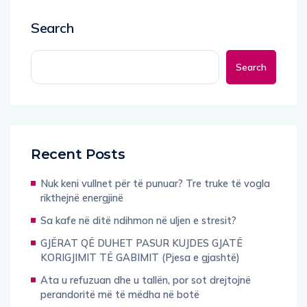
Search
Search
Recent Posts
Nuk keni vullnet për të punuar? Tre truke të vogla
rikthejnë energjinë
Sa kafe në ditë ndihmon në uljen e stresit?
GJËRAT QË DUHET PASUR KUJDES GJATË
KORIGJIMIT TË GABIMIT (Pjesa e gjashtë)
Ata u refuzuan dhe u tallën, por sot drejtojnë
perandoritë më të mëdha në botë