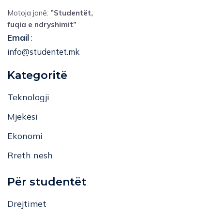
Motoja jonë:
”Studentët,
fuqia e ndryshimit”
Email
:
info@studentet.mk
Kategoritë
Teknologji
Mjekësi
Ekonomi
Rreth nesh
Për studentët
Drejtimet