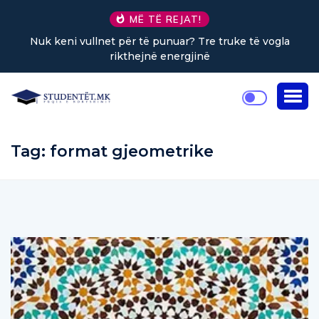
MË TË REJAT!
Nuk keni vullnet për të punuar? Tre truke të vogla
rikthejnë energjinë
Tag:
format gjeometrike