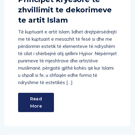
zhvillimit te dekorimeve
te artit Islam
Të kuptuarit e artit Islam, lidhet drejtpërsëdrejti
me të kuptuarit e mesazhit të fesë si dhe me
përdorimin estetik të elementeve të ndryshëm
të cilat i shërbejnë atij qëllimi Hyjnor. Nëpërmjet
punimeve të mjeshtrave dhe artistëve
muslimanë, përgjatë gjithë kohës që kur Islami
u shpall si fe, u shfaqën edhe forma të
ndryshme të estetikës […]
Read
More