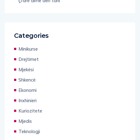
çfarë dimë deri tani
Categories
Minikurse
Drejtimet
Mjekësi
Shkencë
Ekonomi
Inxhinieri
Kuriozitete
Mjedis
Teknologji