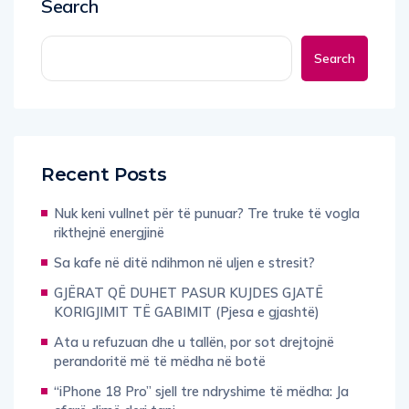
Search
Search
Recent Posts
Nuk keni vullnet për të punuar? Tre truke të vogla
rikthejnë energjinë
Sa kafe në ditë ndihmon në uljen e stresit?
GJËRAT QË DUHET PASUR KUJDES GJATË
KORIGJIMIT TË GABIMIT (Pjesa e gjashtë)
Ata u refuzuan dhe u tallën, por sot drejtojnë
perandoritë më të mëdha në botë
“iPhone 18 Pro” sjell tre ndryshime të mëdha: Ja