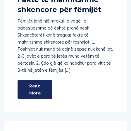
shkencore për fëmijët
Fëmijët janë një mrekulli e vogël, e
pabesueshme që është pranë nesh.
Shkencëtarët kanë treguar fakte të
mahnitshme shkencore për foshnjat: 1.
Foshnjat nuk mund të qajnë sepse nuk kanë lot.
2-3 javët e para të jetës mund vetëm të
bërtasin. 2. Çdo gjë që ka ndodhur para vitit të
3-të në jetën e fëmijës […]
Read
More