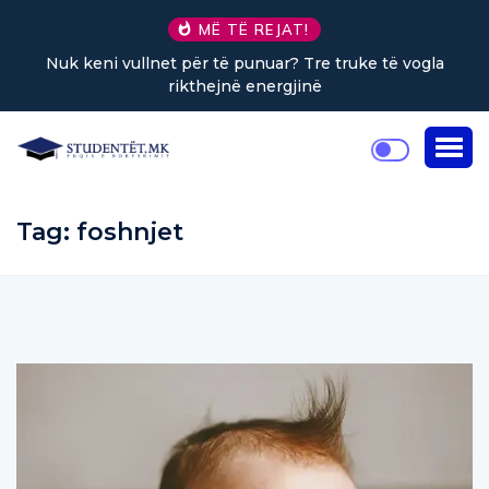
MË TË REJAT!
Nuk keni vullnet për të punuar? Tre truke të vogla
rikthejnë energjinë
Tag:
foshnjet