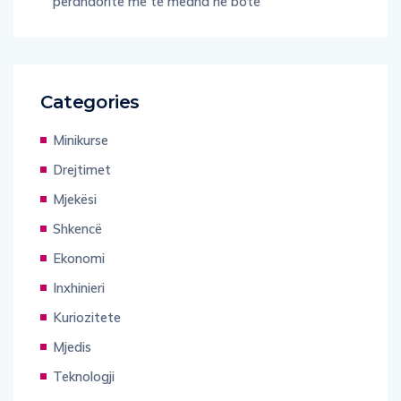
perandoritë më të mëdha në botë
Categories
Minikurse
Drejtimet
Mjekësi
Shkencë
Ekonomi
Inxhinieri
Kuriozitete
Mjedis
Teknologji