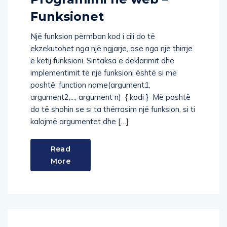
Funksionet
Një funksion përmban kod i cili do të
ekzekutohet nga një ngjarje, ose nga një thirrje
e ketij funksioni. Sintaksa e deklarimit dhe
implementimit të një funksioni është si më
poshtë: function name(argument1,
argument2,..., argument n) { kodi } Më poshtë
do të shohin se si ta thërrasim një funksion, si ti
kalojmë argumentet dhe […]
Read
More