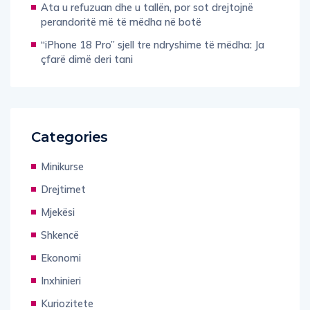
Ata u refuzuan dhe u tallën, por sot drejtojnë
perandoritë më të mëdha në botë
“iPhone 18 Pro” sjell tre ndryshime të mëdha: Ja
çfarë dimë deri tani
Categories
Minikurse
Drejtimet
Mjekësi
Shkencë
Ekonomi
Inxhinieri
Kuriozitete