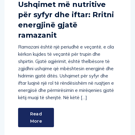
Ushqimet më nutritive
për syfyr dhe iftar: Rritni
energjinë gjatë
ramazanit
Ramazani është një periudhë e veçantë, e cila
kërkon kujdes të veçantë për trupin dhe
shpirtin. Gjatë agjërimit, është thelbësore të
zgjidhni ushqime që mbështesin energjinë dhe
hidrimin gjatë ditës. Ushqimet për syfyr dhe
iftar luajnë një rol të rëndësishëm në ruajtjen e
energjisë dhe përmirësimin e mirëqenies gjatë
këtij muaji të shenjtë. Në këtë […]
Read
More