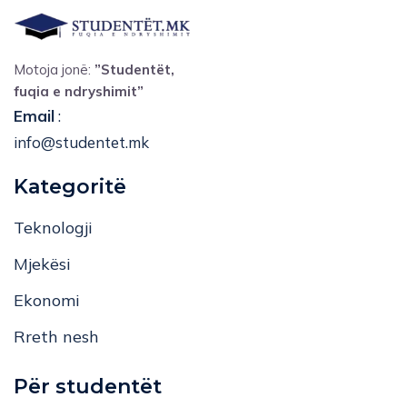
Motoja jonë:
”Studentët,
fuqia e ndryshimit”
Email
:
info@studentet.mk
Kategoritë
Teknologji
Mjekësi
Ekonomi
Rreth nesh
Për studentët