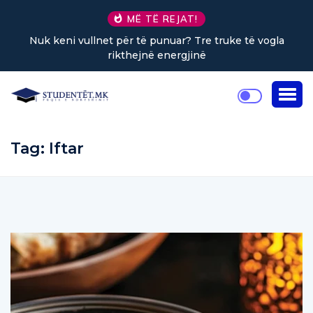
MË TË REJAT!
Nuk keni vullnet për të punuar? Tre truke të vogla
rikthejnë energjinë
Tag:
Iftar