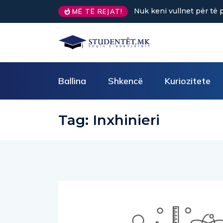
Nuk keni vullnet për të 
MË TË REJAT!
Ballina
Shkencë
Kuriozitete
Tag:
Inxhinieri