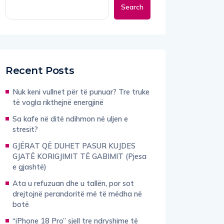
Search
Recent Posts
Nuk keni vullnet për të punuar? Tre truke
të vogla rikthejnë energjinë
Sa kafe në ditë ndihmon në uljen e
stresit?
GJËRAT QË DUHET PASUR KUJDES
GJATË KORIGJIMIT TË GABIMIT (Pjesa
e gjashtë)
Ata u refuzuan dhe u tallën, por sot
drejtojnë perandoritë më të mëdha në
botë
“iPhone 18 Pro” sjell tre ndryshime të