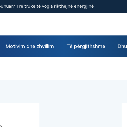
punuar? Tre truke të vogla rikthejnë energjinë
Motivim dhe zhvillim
Të përgjithshme
Dhu