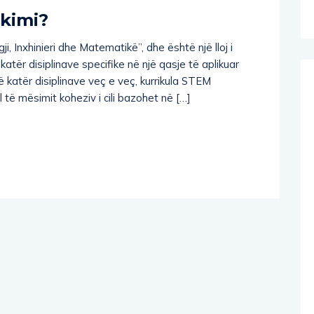
kimi?
 Inxhinieri dhe Matematikë”, dhe është një lloj i
katër disiplinave specifike në një qasje të aplikuar
ë katër disiplinave veç e veç, kurrikula STEM
 të mësimit koheziv i cili bazohet në […]