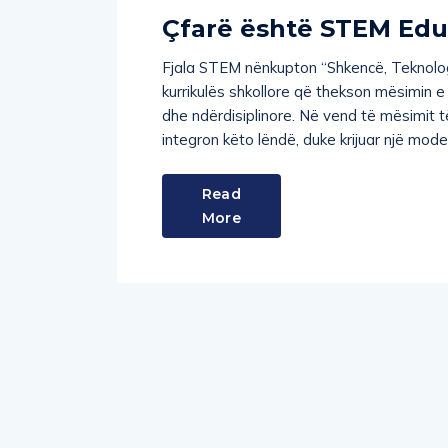
Çfarë është STEM Edu
Fjala STEM nënkupton “Shkencë, Teknologji,
kurrikulës shkollore që thekson mësimin e 
dhe ndërdisiplinore. Në vend të mësimit t
integron këto lëndë, duke krijuar një model
Read
More