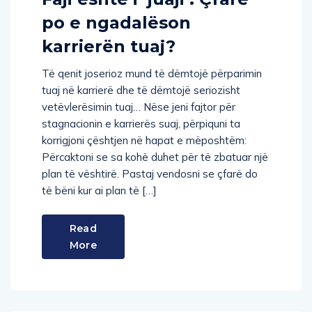
po e ngadalëson
karrierën tuaj?
Të qenit joserioz mund të dëmtojë përparimin
tuaj në karrierë dhe të dëmtojë seriozisht
vetëvlerësimin tuaj… Nëse jeni fajtor për
stagnacionin e karrierës suaj, përpiquni ta
korrigjoni çështjen në hapat e mëposhtëm:
Përcaktoni se sa kohë duhet për të zbatuar një
plan të vështirë. Pastaj vendosni se çfarë do
të bëni kur ai plan të […]
Read
More