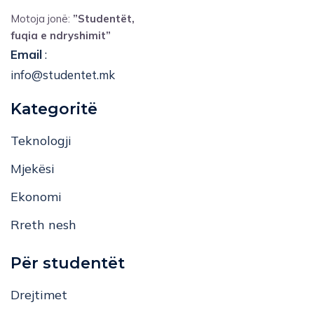
Motoja jonë:
”Studentët,
fuqia e ndryshimit”
Email
:
info@studentet.mk
Kategoritë
Teknologji
Mjekësi
Ekonomi
Rreth nesh
Për studentët
Drejtimet