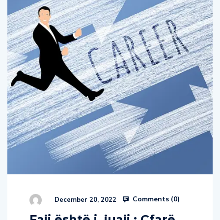
Comments (
0
)
December 20, 2022
Faji është i juaji : Çfarë