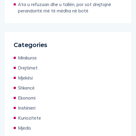
Ata u refuzuan dhe u tallën, por sot drejtojnë
perandoritë më të mëdha në botë
Categories
Minikurse
Drejtimet
Mjekësi
Shkencë
Ekonomi
Inxhinieri
Kuriozitete
Mjedis