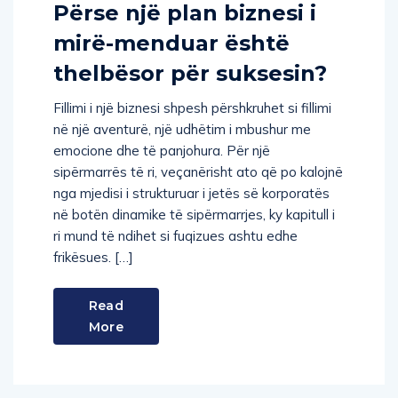
Përse një plan biznesi i
mirë-menduar është
thelbësor për suksesin?
Fillimi i një biznesi shpesh përshkruhet si fillimi
në një aventurë, një udhëtim i mbushur me
emocione dhe të panjohura. Për një
sipërmarrës të ri, veçanërisht ato që po kalojnë
nga mjedisi i strukturuar i jetës së korporatës
në botën dinamike të sipërmarrjes, ky kapitull i
ri mund të ndihet si fuqizues ashtu edhe
frikësues. […]
Read
More