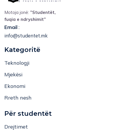
Motoja jonë:
”Studentët,
fuqia e ndryshimit”
Email
:
info@studentet.mk
Kategoritë
Teknologji
Mjekësi
Ekonomi
Rreth nesh
Për studentët
Drejtimet