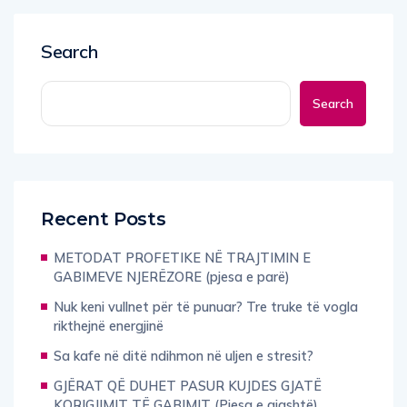
Search
Search
Recent Posts
METODAT PROFETIKE NË TRAJTIMIN E
GABIMEVE NJERËZORE (pjesa e parë)
Nuk keni vullnet për të punuar? Tre truke të vogla
rikthejnë energjinë
Sa kafe në ditë ndihmon në uljen e stresit?
GJËRAT QË DUHET PASUR KUJDES GJATË
KORIGJIMIT TË GABIMIT (Pjesa e gjashtë)