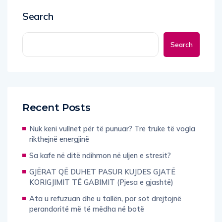
Search
Search
Recent Posts
Nuk keni vullnet për të punuar? Tre truke të vogla
rikthejnë energjinë
Sa kafe në ditë ndihmon në uljen e stresit?
GJËRAT QË DUHET PASUR KUJDES GJATË
KORIGJIMIT TË GABIMIT (Pjesa e gjashtë)
Ata u refuzuan dhe u tallën, por sot drejtojnë
perandoritë më të mëdha në botë