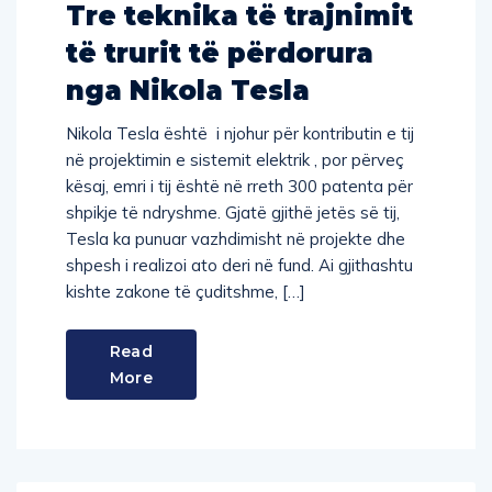
Tre teknika të trajnimit
të trurit të përdorura
nga Nikola Tesla
Nikola Tesla është i njohur për kontributin e tij
në projektimin e sistemit elektrik , por përveç
kësaj, emri i tij është në rreth 300 patenta për
shpikje të ndryshme. Gjatë gjithë jetës së tij,
Tesla ka punuar vazhdimisht në projekte dhe
shpesh i realizoi ato deri në fund. Ai gjithashtu
kishte zakone të çuditshme, […]
Read
More