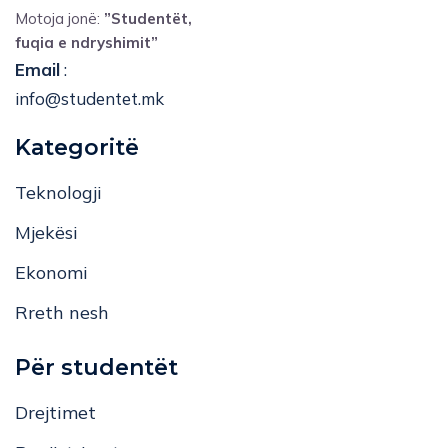
Motoja jonë:
”Studentët,
fuqia e ndryshimit”
Email
:
info@studentet.mk
Kategoritë
Teknologji
Mjekësi
Ekonomi
Rreth nesh
Për studentët
Drejtimet