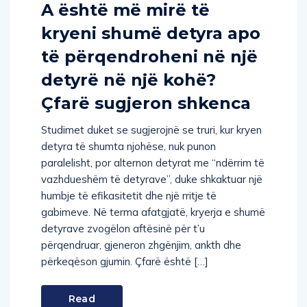
A është më mirë të
kryeni shumë detyra apo
të përqendroheni në një
detyrë në një kohë?
Çfarë sugjeron shkenca
Studimet duket se sugjerojnë se truri, kur kryen
detyra të shumta njohëse, nuk punon
paralelisht, por alternon detyrat me “ndërrim të
vazhdueshëm të detyrave”, duke shkaktuar një
humbje të efikasitetit dhe një rritje të
gabimeve. Në terma afatgjatë, kryerja e shumë
detyrave zvogëlon aftësinë për t’u
përqendruar, gjeneron zhgënjim, ankth dhe
përkeqëson gjumin. Çfarë është […]
Read