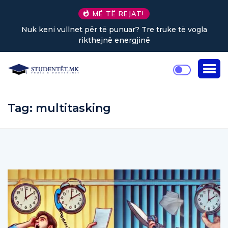
MË TË REJAT!
Nuk keni vullnet për të punuar? Tre truke të vogla
rikthejnë energjinë
Tag:
multitasking