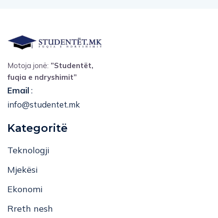
Motoja jonë:
”Studentët,
fuqia e ndryshimit”
Email
:
info@studentet.mk
Kategoritë
Teknologji
Mjekësi
Ekonomi
Rreth nesh