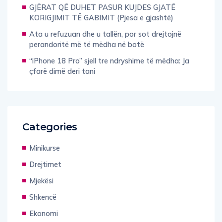
GJËRAT QË DUHET PASUR KUJDES GJATË
KORIGJIMIT TË GABIMIT (Pjesa e gjashtë)
Ata u refuzuan dhe u tallën, por sot drejtojnë
perandoritë më të mëdha në botë
“iPhone 18 Pro” sjell tre ndryshime të mëdha: Ja
çfarë dimë deri tani
Categories
Minikurse
Drejtimet
Mjekësi
Shkencë
Ekonomi