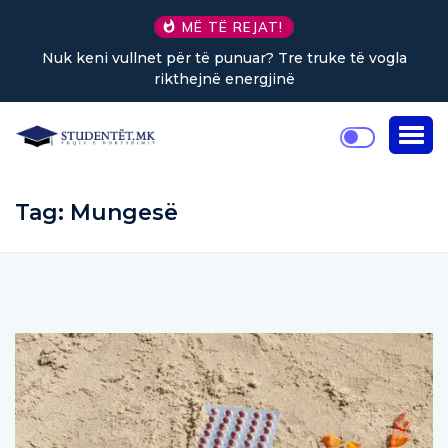
MË TË REJAT!
Nuk keni vullnet për të punuar? Tre truke të vogla
rikthejnë energjinë
Tag:
Mungesë