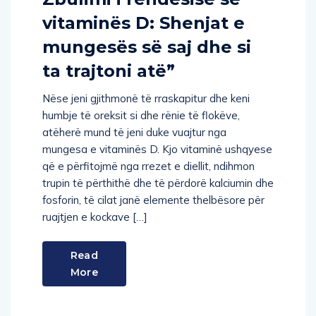
vitaminës D: Shenjat e
mungesës së saj dhe si
ta trajtoni atë”
Nëse jeni gjithmonë të rraskapitur dhe keni
humbje të oreksit si dhe rënie të flokëve,
atëherë mund të jeni duke vuajtur nga
mungesa e vitaminës D. Kjo vitaminë ushqyese
që e përfitojmë nga rrezet e diellit, ndihmon
trupin të përthithë dhe të përdorë kalciumin dhe
fosforin, të cilat janë elemente thelbësore për
ruajtjen e kockave […]
Read
More