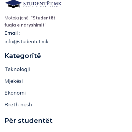
Motoja jonë:
”Studentët,
fuqia e ndryshimit”
Email
:
info@studentet.mk
Kategoritë
Teknologji
Mjekësi
Ekonomi
Rreth nesh
Për studentët