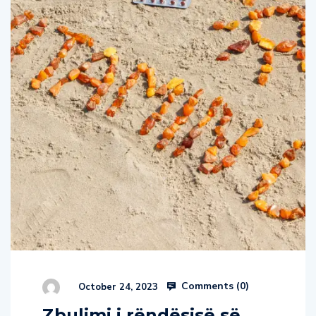
Comments (
0
)
October 24, 2023
Zbulimi i rëndësisë së