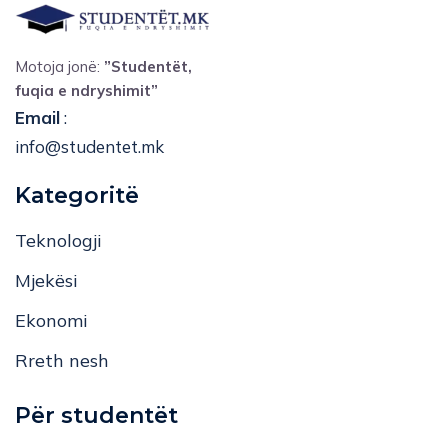
Motoja jonë:
”Studentët,
fuqia e ndryshimit”
Email
:
info@studentet.mk
Kategoritë
Teknologji
Mjekësi
Ekonomi
Rreth nesh
Për studentët