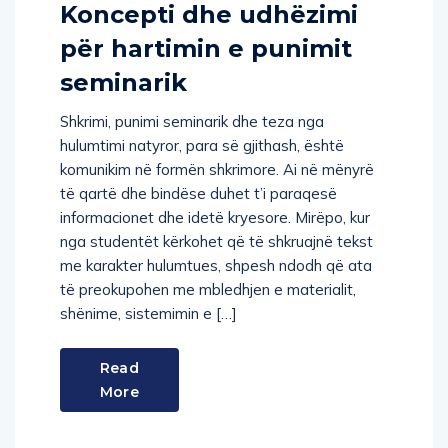
Koncepti dhe udhëzimi
për hartimin e punimit
seminarik
Shkrimi, punimi seminarik dhe teza nga
hulumtimi natyror, para së gjithash, është
komunikim në formën shkrimore. Ai në mënyrë
të qartë dhe bindëse duhet t’i paraqesë
informacionet dhe idetë kryesore. Mirëpo, kur
nga studentët kërkohet që të shkruajnë tekst
me karakter hulumtues, shpesh ndodh që ata
të preokupohen me mbledhjen e materialit,
shënime, sistemimin e […]
Read
More