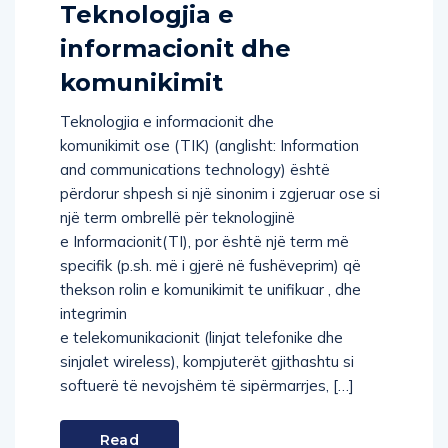
Teknologjia e
informacionit dhe
komunikimit
Teknologjia e informacionit dhe
komunikimit ose (TIK) (anglisht: Information
and communications technology) është
përdorur shpesh si një sinonim i zgjeruar ose si
një term ombrellë për teknologjinë
e Informacionit(TI), por është një term më
specifik (p.sh. më i gjerë në fushëveprim) që
thekson rolin e komunikimit te unifikuar , dhe
integrimin
e telekomunikacionit (linjat telefonike dhe
sinjalet wireless), kompjuterët gjithashtu si
softuerë të nevojshëm të sipërmarrjes, […]
Read