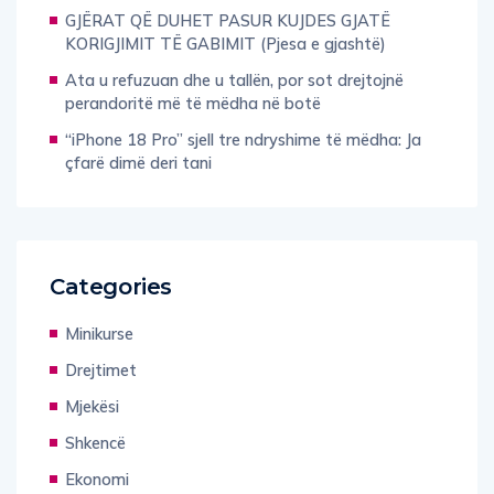
GJËRAT QË DUHET PASUR KUJDES GJATË
KORIGJIMIT TË GABIMIT (Pjesa e gjashtë)
Ata u refuzuan dhe u tallën, por sot drejtojnë
perandoritë më të mëdha në botë
“iPhone 18 Pro” sjell tre ndryshime të mëdha: Ja
çfarë dimë deri tani
Categories
Minikurse
Drejtimet
Mjekësi
Shkencë
Ekonomi