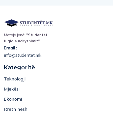
Motoja jonë:
”Studentët,
fuqia e ndryshimit”
Email
:
info@studentet.mk
Kategoritë
Teknologji
Mjekësi
Ekonomi
Rreth nesh