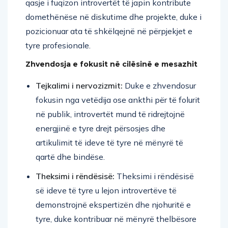
qasje i fuqizon introvertët të japin kontribute
domethënëse në diskutime dhe projekte, duke i
pozicionuar ata të shkëlqejnë në përpjekjet e
tyre profesionale.
Zhvendosja e fokusit në cilësinë e mesazhit
Tejkalimi i nervozizmit:
Duke e zhvendosur
fokusin nga vetëdija ose ankthi për të folurit
në publik, introvertët mund të ridrejtojnë
energjinë e tyre drejt përsosjes dhe
artikulimit të ideve të tyre në mënyrë të
qartë dhe bindëse.
Theksimi i rëndësisë:
Theksimi i rëndësisë
së ideve të tyre u lejon introvertëve të
demonstrojnë ekspertizën dhe njohuritë e
tyre, duke kontribuar në mënyrë thelbësore