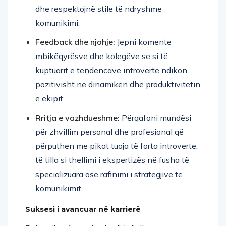
dhe respektojnë stile të ndryshme
komunikimi.
Feedback dhe njohje:
Jepni komente
mbikëqyrësve dhe kolegëve se si të
kuptuarit e tendencave introverte ndikon
pozitivisht në dinamikën dhe produktivitetin
e ekipit.
Rritja e vazhdueshme:
Përqafoni mundësi
për zhvillim personal dhe profesional që
përputhen me pikat tuaja të forta introverte,
të tilla si thellimi i ekspertizës në fusha të
specializuara ose rafinimi i strategjive të
komunikimit.
Suksesi i avancuar në karrierë