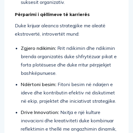
suksesit organizativ.
Përparimi i qëllimeve të karrierës
Duke krijuar aleanca strategjike me aleatë
ekstrovertë, introvertët mund:
Zgjero ndikimin:
Rrit ndikimin dhe ndikimin
brenda organizatës duke shfrytëzuar pikat e
forta plotësuese dhe duke rritur përpjekjet
bashkëpunuese.
Ndërtoni besim:
Fitoni besim në ndarjen e
ideve dhe kontributin efektiv në diskutimet
në ekip, projektet dhe iniciativat strategjike.
Drive Innovation:
Nxitja e një kulture
inovacioni dhe kreativiteti duke kombinuar
reflektimin e thellë me angazhimin dinamik,