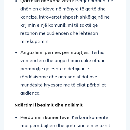
Qartësia dhe konciziteti:
Përqendrohuni në
dhënien e ideve në mënyrë të qartë dhe
koncize. Introvertët shpesh shkëlqejnë në
krijimin e një komunikimi të saktë që
rezonon me audiencën dhe lehtëson
mirëkuptimin.
Angazhimi përmes përmbajtjes:
Tërhiq
vëmendjen dhe angazhimin duke ofruar
përmbajtje që është e detajuar, e
rëndësishme dhe adreson sfidat ose
mundësitë kryesore me të cilat përballet
audienca.
Ndërtimi i besimit dhe ndikimit
Përdorimi i komenteve:
Kërkoni komente
mbi përmbajtjen dhe qartësinë e mesazhit