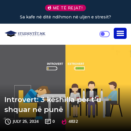
MË TË REJAT!
Sa kafe në ditë ndihmon në uljen e stresit?
Introvert: 3 këshilla për t’u
shquar në punë
JULY 25, 2024
0
4832