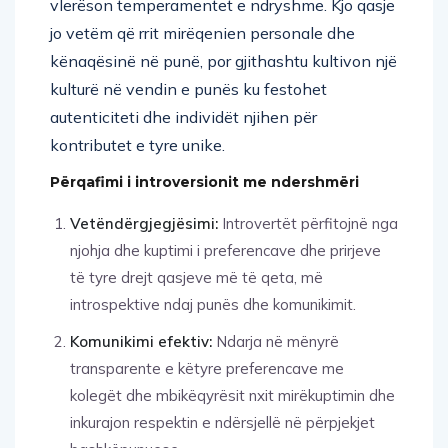
vlerëson temperamentet e ndryshme. Kjo qasje
jo vetëm që rrit mirëqenien personale dhe
kënaqësinë në punë, por gjithashtu kultivon një
kulturë në vendin e punës ku festohet
autenticiteti dhe individët njihen për
kontributet e tyre unike.
Përqafimi i introversionit me ndershmëri
Vetëndërgjegjësimi:
Introvertët përfitojnë nga
njohja dhe kuptimi i preferencave dhe prirjeve
të tyre drejt qasjeve më të qeta, më
introspektive ndaj punës dhe komunikimit.
Komunikimi efektiv:
Ndarja në mënyrë
transparente e këtyre preferencave me
kolegët dhe mbikëqyrësit nxit mirëkuptimin dhe
inkurajon respektin e ndërsjellë në përpjekjet