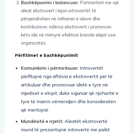
Bashkëpunimi i balancuar:
Partneriteti me një
aleat ekstrovert i lejon introvertët të
përqendrohen në rafinimin e ideve dhe
kontributeve, ndërsa ekstroverti i promovon
këto ide në mënyrë efektive brenda ekipit ose
organizatës.
Përfitimet e bashkëpunimit
Komunikimi i përmirësuar:
Introvertët
përfitojnë nga aftësia e ekstrovertit për të
artikuluar dhe promovuar idetë e tyre në
mjediset e ekipit, duke siguruar që njohuritë e
tyre të marrin vëmendjen dhe konsideratën
që meritojnë.
Mundësitë e rrjetit:
Aleatët ekstrovertë
mund të prezantojnë introvertë me palët