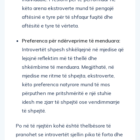
këto arena ekstroverte mund të pengojë
aftësinë e tyre për të shfaqur fuqitë dhe
aftësitë e tyre të vërteta.
Preferenca për ndërveprime të menduara:
Introvertët shpesh shkëlqejnë në mjedise që
lejojnë reflektim më të thellë dhe
shkëmbime të menduara. Megjithatë, në
mjedise me ritme të shpejta, ekstroverte,
këto preferenca natyrore mund të mos
përputhen me pritshmëritë e një stuhie
idesh me zjarr të shpejtë ose vendimmarrje
të shpejtë.
Po në të njejtën kohë është thelbësore të
pranohet se introvertët sjellin pika të forta dhe