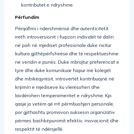
kontributet e ndryshme.
Përfundim
Përqafimi i ndershmërisë dhe autenticitetit
rreth introversionit i fuqizon individët të dalin
në pah në mjediset profesionale duke nxitur
kultura gjithëpërfshirëse dhe të respektueshme
në vendin e punës. Duke mbrojtur preferencat e
tyre dhe duke komunikuar hapur me kolegët
dhe mbikëqyrësit, introvertët kontribuojnë në
krijimin e mjediseve ku vlerësohen dhe
lavdërohen temperamentet e ndryshme. Kjo
qasje jo vetëm që rrit përmbushjen personale,
por gjithashtu promovon suksesin organizativ
përmes bashkëpunimit efektiv, inovacionit dhe
respektit të ndërsjellë.