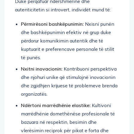
Duke përqafuar ndershmërinë dhe
autenticitetin si introvert, individët mund të:
Përmirësoni bashkëpunimin:
Nxisni punën
dhe bashkëpunimin efektiv në grup duke
përdorur komunikimin autentik dhe të
kuptuarit e preferencave personale të stilit
të punës.
Nxitni inovacionin:
Kontribuoni perspektiva
dhe njohuri unike që stimulojnë inovacionin
dhe zgjidhjen krijuese të problemeve brenda
organizatës.
Ndërtoni marrëdhënie elastike:
Kultivoni
marrëdhënie domethënëse profesionale të
bazuara në respektin, besimin dhe
vlerësimin reciprok për pikat e forta dhe