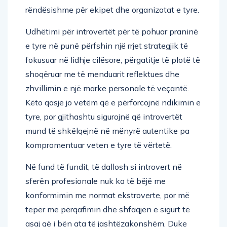
rëndësishme për ekipet dhe organizatat e tyre.
Udhëtimi për introvertët për të pohuar praninë
e tyre në punë përfshin një rrjet strategjik të
fokusuar në lidhje cilësore, përgatitje të plotë të
shoqëruar me të menduarit reflektues dhe
zhvillimin e një marke personale të veçantë.
Këto qasje jo vetëm që e përforcojnë ndikimin e
tyre, por gjithashtu sigurojnë që introvertët
mund të shkëlqejnë në mënyrë autentike pa
kompromentuar veten e tyre të vërtetë.
Në fund të fundit, të dallosh si introvert në
sferën profesionale nuk ka të bëjë me
konformimin me normat ekstroverte, por më
tepër me përqafimin dhe shfaqjen e sigurt të
asaj që i bën ata të jashtëzakonshëm. Duke