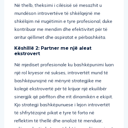
Në thelb, theksimi i cilësisë së mesazhit u
mundëson introvertëve të shkëlqejnë me
shkëlqim në rrugëtimin e tyre profesional, duke
kontribuar me mendim dhe efektivitet për të
arritur qëllimet dhe aspiratat e përbashkëta.
Këshillë 2: Partner me një aleat
ekstrovert
Në mjediset profesionale ku bashkëpunimi luan
një rol kryesor në sukses, introvertët mund të
bashkëpunojnë në mënyrë strategjike me
kolegë ekstrovertë për të krijuar një ekuilibër
sinergjik që përfiton dhe rrit dinamikën e ekipit.
Kjo strategji bashkëpunuese i lejon introvertët
të shfrytëzojnë pikat e tyre të forta në
reflektim të thellë dhe analizë të menduar,