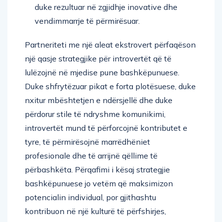
duke rezultuar në zgjidhje inovative dhe
vendimmarrje të përmirësuar.
Partneriteti me një aleat ekstrovert përfaqëson
një qasje strategjike për introvertët që të
lulëzojnë në mjedise pune bashkëpunuese.
Duke shfrytëzuar pikat e forta plotësuese, duke
nxitur mbështetjen e ndërsjellë dhe duke
përdorur stile të ndryshme komunikimi,
introvertët mund të përforcojnë kontributet e
tyre, të përmirësojnë marrëdhëniet
profesionale dhe të arrijnë qëllime të
përbashkëta. Përqafimi i kësaj strategjie
bashkëpunuese jo vetëm që maksimizon
potencialin individual, por gjithashtu
kontribuon në një kulturë të përfshirjes,