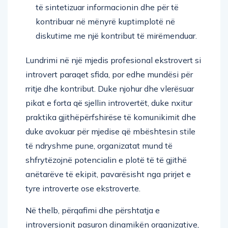
të sintetizuar informacionin dhe për të
kontribuar në mënyrë kuptimplotë në
diskutime me një kontribut të mirëmenduar.
Lundrimi në një mjedis profesional ekstrovert si
introvert paraqet sfida, por edhe mundësi për
rritje dhe kontribut. Duke njohur dhe vlerësuar
pikat e forta që sjellin introvertët, duke nxitur
praktika gjithëpërfshirëse të komunikimit dhe
duke avokuar për mjedise që mbështesin stile
të ndryshme pune, organizatat mund të
shfrytëzojnë potencialin e plotë të të gjithë
anëtarëve të ekipit, pavarësisht nga prirjet e
tyre introverte ose ekstroverte.
Në thelb, përqafimi dhe përshtatja e
introversionit pasuron dinamikën organizative,