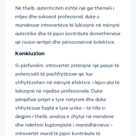
Në thelb, autenticiteti është një gur themeli i
rritjes dhe suksesit profesional, duke u
mundësuar introvertëve të lulëzojnë në mënyrë
autentike dhe të japin kontribute domethënëse
që nxisin arritjet dhe përsosmërinë kolektive.
Konkluzion
Si përfundim, introvertët zotërojnë një pasuri të
potencialit të pashfrytëzuar që, kur
shfrytëzohen në mënyrë efektive, i lejon ata të
lulëzojnë në mjedise profesionale. Duke
përqafuar prirjet e tyre natyrore dhe duke
shfrytëzuar fuqitë e tyre unike – të tilla si
dëgjimi i thellë, analiza e zhytur në mendime
dhe ndërtimi kuptimplotë i marrëdhënieve –
introvertët mund të japin kontribute të