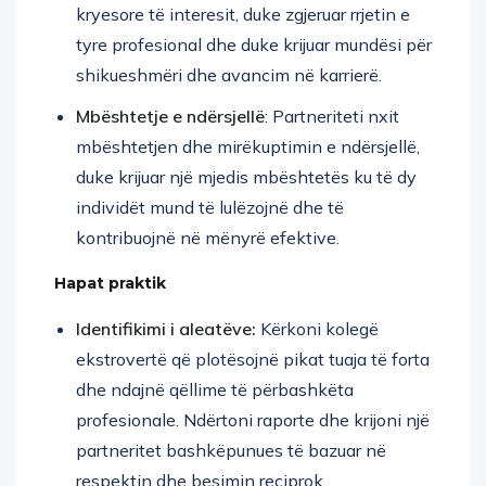
kryesore të interesit, duke zgjeruar rrjetin e
tyre profesional dhe duke krijuar mundësi për
shikueshmëri dhe avancim në karrierë.
Mbështetje e ndërsjellë
: Partneriteti nxit
mbështetjen dhe mirëkuptimin e ndërsjellë,
duke krijuar një mjedis mbështetës ku të dy
individët mund të lulëzojnë dhe të
kontribuojnë në mënyrë efektive.
Hapat praktik
Identifikimi i aleatëve:
Kërkoni kolegë
ekstrovertë që plotësojnë pikat tuaja të forta
dhe ndajnë qëllime të përbashkëta
profesionale. Ndërtoni raporte dhe krijoni një
partneritet bashkëpunues të bazuar në
respektin dhe besimin reciprok.