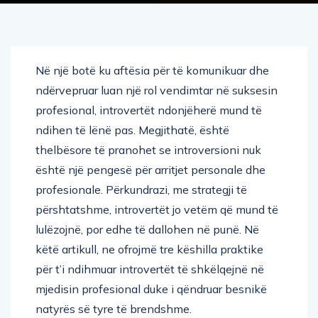
Në një botë ku aftësia për të komunikuar dhe
ndërvepruar luan një rol vendimtar në suksesin
profesional, introvertët ndonjëherë mund të
ndihen të lënë pas. Megjithatë, është
thelbësore të pranohet se introversioni nuk
është një pengesë për arritjet personale dhe
profesionale. Përkundrazi, me strategji të
përshtatshme, introvertët jo vetëm që mund të
lulëzojnë, por edhe të dallohen në punë. Në
këtë artikull, ne ofrojmë tre këshilla praktike
për t’i ndihmuar introvertët të shkëlqejnë në
mjedisin profesional duke i qëndruar besnikë
natyrës së tyre të brendshme.