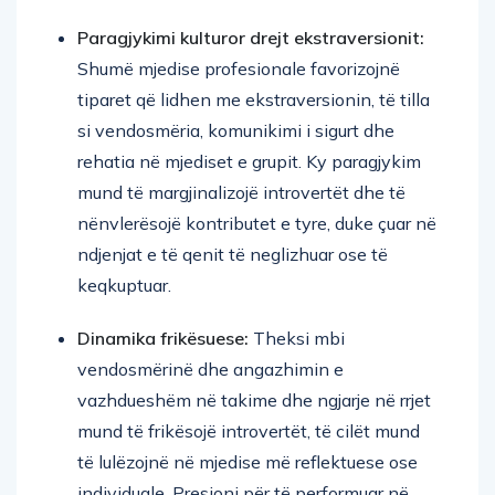
Paragjykimi kulturor drejt ekstraversionit:
Shumë mjedise profesionale favorizojnë
tiparet që lidhen me ekstraversionin, të tilla
si vendosmëria, komunikimi i sigurt dhe
rehatia në mjediset e grupit. Ky paragjykim
mund të margjinalizojë introvertët dhe të
nënvlerësojë kontributet e tyre, duke çuar në
ndjenjat e të qenit të neglizhuar ose të
keqkuptuar.
Dinamika frikësuese:
Theksi mbi
vendosmërinë dhe angazhimin e
vazhdueshëm në takime dhe ngjarje në rrjet
mund të frikësojë introvertët, të cilët mund
të lulëzojnë në mjedise më reflektuese ose
individuale. Presioni për të performuar në