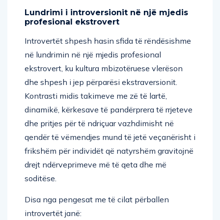
Lundrimi i introversionit në një mjedis
profesional ekstrovert
Introvertët shpesh hasin sfida të rëndësishme
në lundrimin në një mjedis profesional
ekstrovert, ku kultura mbizotëruese vlerëson
dhe shpesh i jep përparësi ekstraversionit.
Kontrasti midis takimeve me zë të lartë,
dinamikë, kërkesave të pandërprera të rrjeteve
dhe pritjes për të ndriçuar vazhdimisht në
qendër të vëmendjes mund të jetë veçanërisht i
frikshëm për individët që natyrshëm gravitojnë
drejt ndërveprimeve më të qeta dhe më
soditëse.
Disa nga pengesat me të cilat përballen
introvertët janë: