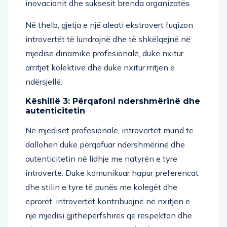
inovacionit dhe suksesit brenda organizatës.
Në thelb, gjetja e një aleati ekstrovert fuqizon
introvertët të lundrojnë dhe të shkëlqejnë në
mjedise dinamike profesionale, duke nxitur
arritjet kolektive dhe duke nxitur rritjen e
ndërsjellë.
Këshillë 3: Përqafoni ndershmërinë dhe
autenticitetin
Në mjediset profesionale, introvertët mund të
dallohen duke përqafuar ndershmërinë dhe
autenticitetin në lidhje me natyrën e tyre
introverte. Duke komunikuar hapur preferencat
dhe stilin e tyre të punës me kolegët dhe
eprorët, introvertët kontribuojnë në nxitjen e
një mjedisi gjithëpërfshirës që respekton dhe