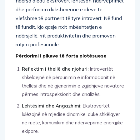
ndërsa aleati ekstrovert lehtëson ndërveprimet
dhe përforcon dukshmërinë e ideve të
vlefshme të partnerit të tyre introvert. Në fund
të fundit, kjo qasje nxit mbështetjen e
ndërsjellë, rrit produktivitetin dhe promovon
rritjen profesionale.
Përdorimi i pikave të forta plotësuese
Reflektim i thellë dhe njohuri:
Introvertët
shkëlqejnë në përpunimin e informacionit në
thellësi dhe në gjenerimin e zgjidhjeve novatore
përmes introspeksionit dhe analizës.
Lehtësimi dhe Angazhimi:
Ekstrovertët
lulëzojnë në mjedise dinamike, duke shkëlqyer
në rrjete, komunikim dhe ndërveprime energjike
ekipore.