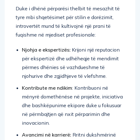
Duke i dhënë përparësi thelbit të mesazhit të
tyre mbi shqetësimet për stilin e dorëzimit,
introvertët mund të kultivojnë një prani të
fuqishme në mjediset profesionale:
Njohja e ekspertizës:
Krijoni një reputacion
për ekspertizë dhe udhëheqje të mendimit
përmes dhënies së vazhdueshme të
njohurive dhe zgjidhjeve të vlefshme.
Kontribute me ndikim
: Kontribuoni në
mënyrë domethënëse në projekte, iniciativa
dhe bashkëpunime ekipore duke u fokusuar
në përmbajtjen që nxit përparimin dhe
inovacionin.
Avancimi në karrierë:
Rritni dukshmërinë