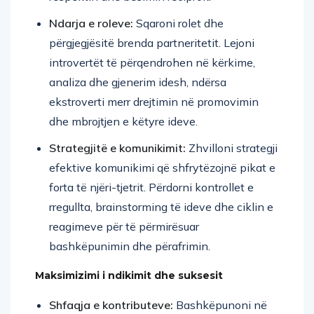
Ndarja e roleve:
Sqaroni rolet dhe
përgjegjësitë brenda partneritetit. Lejoni
introvertët të përqendrohen në kërkime,
analiza dhe gjenerim idesh, ndërsa
ekstroverti merr drejtimin në promovimin
dhe mbrojtjen e këtyre ideve.
Strategjitë e komunikimit:
Zhvilloni strategji
efektive komunikimi që shfrytëzojnë pikat e
forta të njëri-tjetrit. Përdorni kontrollet e
rregullta, brainstorming të ideve dhe ciklin e
reagimeve për të përmirësuar
bashkëpunimin dhe përafrimin.
Maksimizimi i ndikimit dhe suksesit
Shfaqja e kontributeve:
Bashkëpunoni në