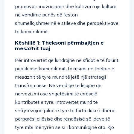
promovon inovacionin dhe kultivon një kulturë
në vendin e punës që feston
shumëllojshmërinë e stileve dhe perspektivave
të komunikimit.
Këshillë 1: Theksoni përmbajtjen e
mesazhit tuaj
Për introvertët që lundrojnë në sfidat e të folurit
publik ose komunikimit, fokusimi në thelbin e
mesazhit të tyre mund të jetë një strategji
transformuese. Në vend që të lejojnë që
nervozizmi ose shqetësimi të errësojë
kontributet e tyre, introvertët mund të
shfrytëzojnë pikat e tyre të forta duke i dhënë
përparësi cilësisë dhe rëndësisë së ideve të
tyre mbi mënyrën se si i komunikojnë ato. Kjo