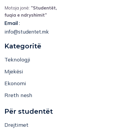
Motoja jonë:
”Studentët,
fuqia e ndryshimit”
Email
:
info@studentet.mk
Kategoritë
Teknologji
Mjekësi
Ekonomi
Rreth nesh
Për studentët
Drejtimet