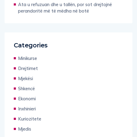
Ata u refuzuan dhe u tallën, por sot drejtojnë
perandoritë më të mëdha në botë
Categories
Minikurse
Drejtimet
Mjekësi
Shkencë
Ekonomi
Inxhinieri
Kuriozitete
Mjedis