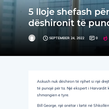
5 lloje shefash për
dëshironit të pun
SEPTEMBER 24, 2022
0
Askush nuk dëshiron të njihet si një drej
të punojë për ta. Një ekspert i Harvardit
shmangien e tyre.
Bill George, një anëtar i lartë në Shkol