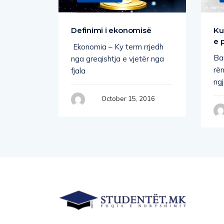
nedhave,
Definimi i ekonomisë
Ku
e
e 
Ekonomia – Ky term rrjedh
Ban
nga greqishtja e vjetër nga
rë
fjala
ng
, 2016
October 15, 2016