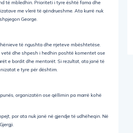
d të mbledhin. Prioriteti i tyre është fama dhe
izatave me vlerë të qëndrueshme. Ata kurrë nuk
 shpjegon George.
dhënieve të ngushta dhe rrjeteve mbështetëse.
ha vetë dhe shpesh i hedhin poshtë komentet ose
ët e bordit dhe mentorët. Si rezultat, ata janë të
nizatat e tyre për dështim.
 punës, organizatën ose qëllimin pa marrë kohë
hpejt, por ata nuk janë në gjendje të udhëheqin. Në
jergji.