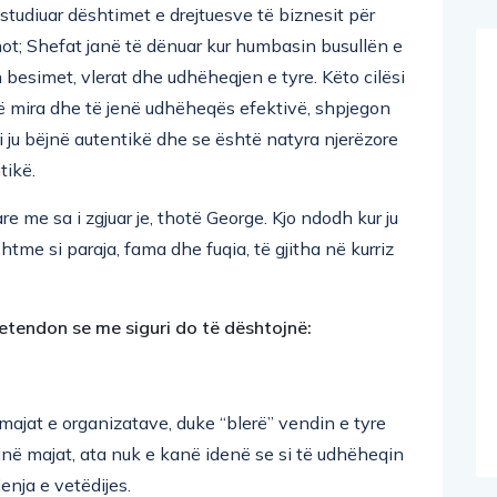
studiuar dështimet e drejtuesve të biznesit për
hot; Shefat janë të dënuar kur humbasin busullën e
 besimet, vlerat dhe udhëheqjen e tyre. Këto cilësi
të mira dhe të jenë udhëheqës efektivë, shpjegon
i ju bëjnë autentikë dhe se është natyra njerëzore
tikë.
e me sa i zgjuar je, thotë George. Kjo ndodh kur ju
tme si paraja, fama dhe fuqia, të gjitha në kurriz
retendon se me siguri do të dështojnë:
 majat e organizatave, duke “blerë” vendin e tyre
jnë majat, ata nuk e kanë idenë se si të udhëheqin
nja e vetëdijes.