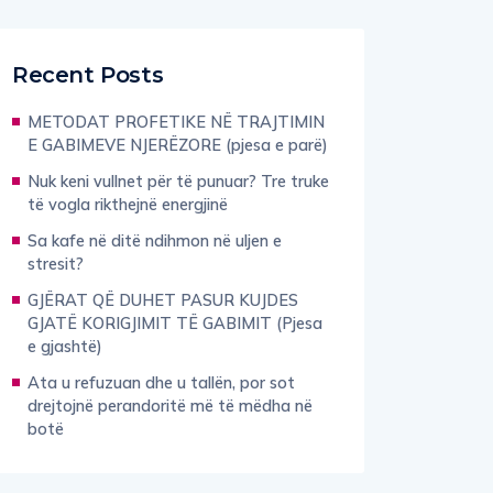
Recent Posts
METODAT PROFETIKE NË TRAJTIMIN
E GABIMEVE NJERËZORE (pjesa e parë)
Nuk keni vullnet për të punuar? Tre truke
të vogla rikthejnë energjinë
Sa kafe në ditë ndihmon në uljen e
stresit?
GJËRAT QË DUHET PASUR KUJDES
GJATË KORIGJIMIT TË GABIMIT (Pjesa
e gjashtë)
Ata u refuzuan dhe u tallën, por sot
drejtojnë perandoritë më të mëdha në
botë