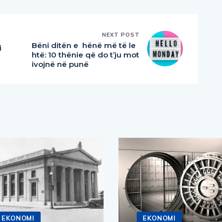
NEXT POST
Bëni ditën e hënë më të le
i
htë: 10 thënie që do t’ju mot
ivojnë në punë
EKONOMI
EKONOMI