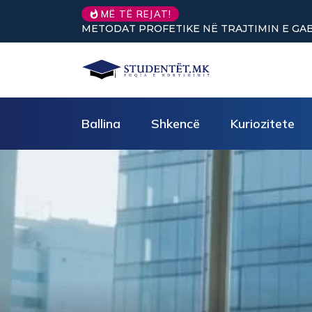
MË TË REJAT!
(pjesa e parë)
Nuk keni vullnet për të punuar? Tre truke të 
Ballina
Shkencë
Kuriozitete