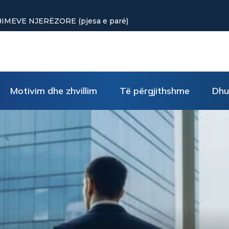
vogla rikthejnë energjinë
Motivim dhe zhvillim
Të përgjithshme
Dhu