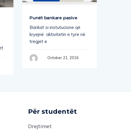
Punët bankare pasive
Emision
dhe mob
Bankat si instutucione që
mbajtja
kryejnë aktivitetin e tyre në
e
tregjet e
et
October 21, 2016
Për studentët
Drejtimet