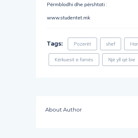
Përmblodhi dhe përshtati :
www.studentet.mk
Tags:
Pozerët
shef
Har
Kërkuesit e famës
Një yll që bie
About Author