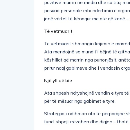
pozitive marrin në media dhe sa tituj mun
pasuria personale mbi ndërtimin e organ
janë vërtet të kënaqur me atë që kanë –
Të vetmuarit
Të vetmuarit shmangin krijimin e marrë
Ata mendojnë se mund t’i bëjnë të gjit
këshillat që marrin nga punonjësit, anëtar
prirur ndaj gabimeve dhe i vendosin orga
Një yll që bie
Ata shpesh ndryshojnë vendin e tyre të
për të mësuar nga gabimet e tyre.
Strategjia i ndihmon ata të përparojnë s
fund, shpejt rrëzohen dhe digjen – thotë G