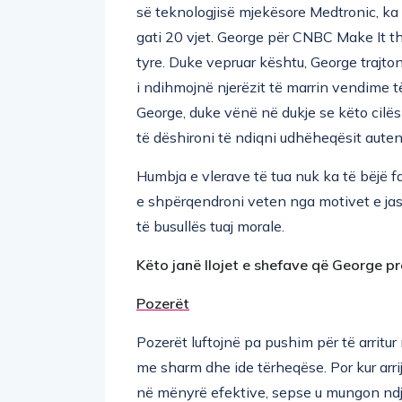
së teknologjisë mjekësore Medtronic, ka 
gati 20 vjet. George për CNBC Make It t
tyre. Duke vepruar kështu, George trajton
i ndihmojnë njerëzit të marrin vendime 
George, duke vënë në dukje se këto cilës
të dëshironi të ndiqni udhëheqësit auten
Humbja e vlerave të tua nuk ka të bëjë far
e shpërqendroni veten nga motivet e jash
të busullës tuaj morale.
Këto janë llojet e shefave që George p
Pozerët
Pozerët luftojnë pa pushim për të arritur
me sharm dhe ide tërheqëse. Por kur arri
në mënyrë efektive, sepse u mungon ndje