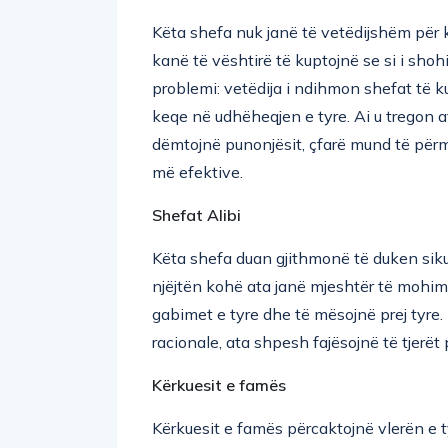
Këta shefa nuk janë të vetëdijshëm për k
kanë të vështirë të kuptojnë se si i shoh
problemi: vetëdija i ndihmon shefat të k
keqe në udhëheqjen e tyre. Ai u tregon 
dëmtojnë punonjësit, çfarë mund të përm
më efektive.
Shefat Alibi
Këta shefa duan gjithmonë të duken sikur
njëjtën kohë ata janë mjeshtër të mohim
gabimet e tyre dhe të mësojnë prej tyre.
racionale, ata shpesh fajësojnë të tjerët 
Kërkuesit e famës
Kërkuesit e famës përcaktojnë vlerën e ty