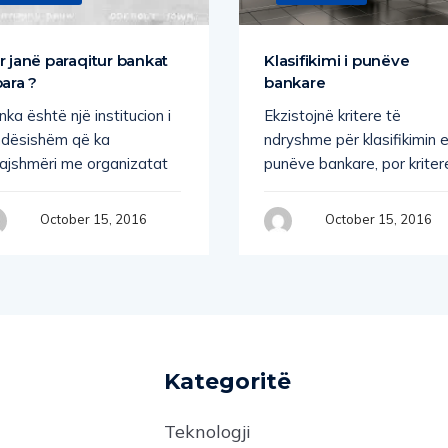
r janë paraqitur bankat
Klasifikimi i punëve
para ?
bankare
ka është një institucion i
Ekzistojnë kritere të
ndësishëm që ka
ndryshme për klasifikimin 
jajshmëri me organizatat
punëve bankare, por kriter
October 15, 2016
October 15, 2016
Kategoritë
Teknologji