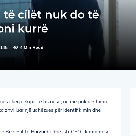
 të cilët nuk do të
oni kurrë
148
4 Min Read
tues i keq i ekipit të biznesit, aq më pak dëshiron
 ka zhvilluar një udhëzues për identifikimin dhe
lën e Biznesit të Harvardit dhe ish-CEO i kompanisë