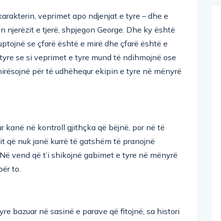
arakterin, veprimet apo ndjenjat e tyre – dhe e
in njerëzit e tjerë, shpjegon George. Dhe ky është
uptojnë se çfarë është e mirë dhe çfarë është e
atyre se si veprimet e tyre mund të ndihmojnë ose
irësojnë për të udhëhequr ekipin e tyre në mënyrë
 kanë në kontroll gjithçka që bëjnë, por në të
it që nuk janë kurrë të gatshëm të pranojnë
 Në vend që t’i shikojnë gabimet e tyre në mënyrë
për to.
re bazuar në sasinë e parave që fitojnë, sa histori