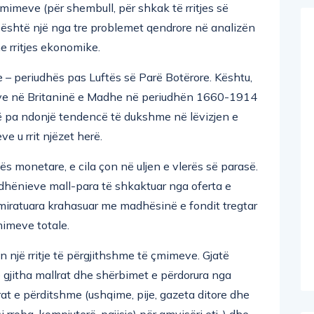
imeve (për shembull, për shkak të rritjes së
i është një nga tre problemet qendrore në analizën
 rritjes ekonomike.
e – periudhës pas Luftës së Parë Botërore. Kështu,
meve në Britaninë e Madhe në periudhën 1660-1914
të pa ndonjë tendencë të dukshme në lëvizjen e
ve u rrit njëzet herë.
rtës monetare, e cila çon në uljen e vlerës së parasë.
ëdhënieve mall-para të shkaktuar nga oferta e
miratuara krahasuar me madhësinë e fondit tregtar
imeve totale.
n një rritje të përgjithshme të çmimeve. Gjatë
ë gjitha mallrat dhe shërbimet e përdorura nga
lrat e përditshme (ushqime, pije, gazeta ditore dhe
rroba, kompjuterë, pajisje) për amvisëri etj. ) dhe