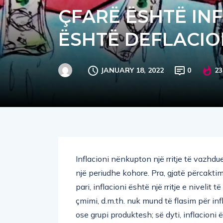
ÇFARË ËSHTË IN
ËSHTË DEFLACIO
JANUARY 18, 2022
0
23
Inflacioni nënkupton një rritje të vazhd
një periudhe kohore. Pra, gjatë përcaktim
pari, inflacioni është një rritje e niveli
çmimi, d.m.th. nuk mund të flasim për infl
ose grupi produktesh; së dyti, inflacioni