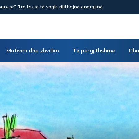
në uljen e stresit?
Motivim dhe zhvillim
Të përgjithshme
Dhu