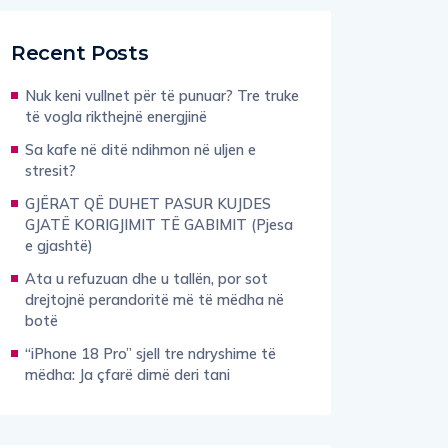
Recent Posts
Nuk keni vullnet për të punuar? Tre truke
të vogla rikthejnë energjinë
Sa kafe në ditë ndihmon në uljen e
stresit?
GJËRAT QË DUHET PASUR KUJDES
GJATË KORIGJIMIT TË GABIMIT (Pjesa
e gjashtë)
Ata u refuzuan dhe u tallën, por sot
drejtojnë perandoritë më të mëdha në
botë
“iPhone 18 Pro” sjell tre ndryshime të
mëdha: Ja çfarë dimë deri tani