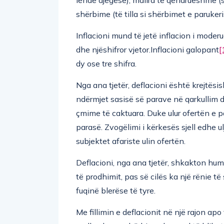
shërbime (të tilla si shërbimet e paruker
Inflacioni mund të jetë inflacion i moder
dhe njëshifror vjetor.Inflacioni galopant
[
dy ose tre shifra.
Nga ana tjetër, deflacioni është krejtësi
ndërmjet sasisë së parave në qarkullim 
çmime të caktuara. Duke ulur ofertën e p
parasë. Zvogëlimi i kërkesës sjell edhe u
subjektet afariste ulin ofertën.
Deflacioni, nga ana tjetër, shkakton hu
të prodhimit, pas së cilës ka një rënie të 
fuqinë blerëse të tyre.
Me fillimin e deflacionit në një rajon apo