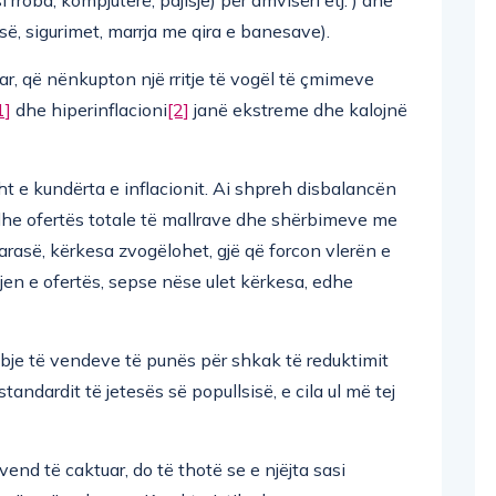
isë, sigurimet, marrja me qira e banesave).
uar, që nënkupton një rritje të vogël të çmimeve
1]
dhe hiperinflacioni
[2]
janë ekstreme dhe kalojnë
sht e kundërta e inflacionit. Ai shpreh disbalancën
dhe ofertës totale të mallrave dhe shërbimeve me
arasë, kërkesa zvogëlohet, gjë që forcon vlerën e
ljen e ofertës, sepse nëse ulet kërkesa, edhe
mbje të vendeve të punës për shkak të reduktimit
standardit të jetesës së popullsisë, e cila ul më tej
 vend të caktuar, do të thotë se e njëjta sasi