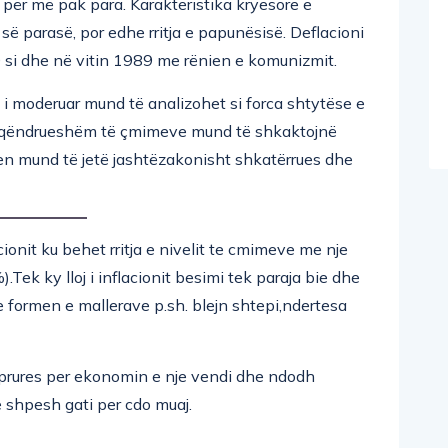
për më pak para. Karakteristika kryesore e
 së parasë, por edhe rritja e papunësisë. Deflacioni
 si dhe në vitin 1989 me rënien e komunizmit.
i moderuar mund të analizohet si forca shtytëse e
të qëndrueshëm të çmimeve mund të shkaktojnë
en mund të jetë jashtëzakonisht shkatërrues dhe
acionit ku behet rritja e nivelit te cmimeve me nje
ek ky lloj i inflacionit besimi tek paraja bie dhe
ne formen e mallerave p.sh. blejn shtepi,ndertesa
jeprures per ekonomin e nje vendi dhe ndodh
e shpesh gati per cdo muaj.