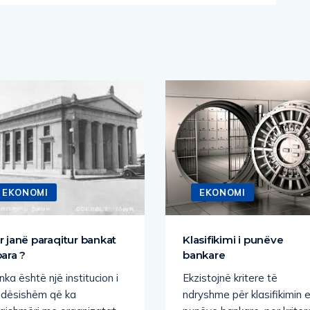
EKONOMI
EKONOMI
r janë paraqitur bankat
Klasifikimi i punëve
para ?
bankare
ka është një institucion i
Ekzistojnë kritere të
ndësishëm që ka
ndryshme për klasifikimin 