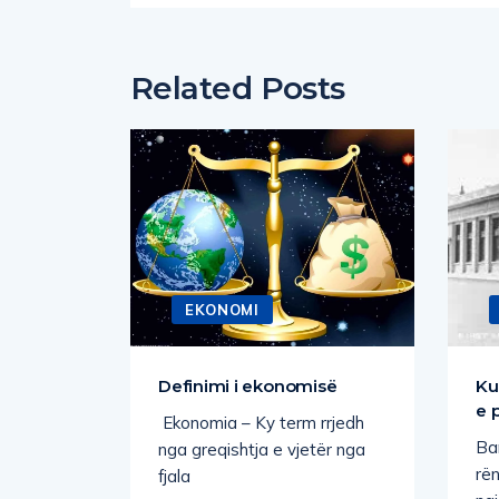
Related Posts
EKONOMI
nedhave,
Definimi i ekonomisë
Ku
e
e 
Ekonomia – Ky term rrjedh
Ban
nga greqishtja e vjetër nga
rë
fjala