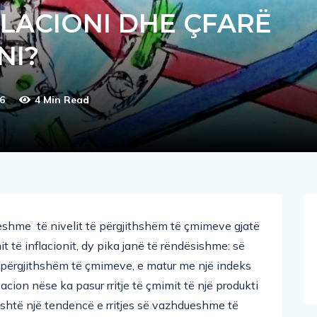
FLACIONI DHE ÇFARË
NI?
6
4 Min Read
ueshme të nivelit të përgjithshëm të çmimeve gjatë
it të inflacionit, dy pika janë të rëndësishme: së
t të përgjithshëm të çmimeve, e matur me një indeks
acion nëse ka pasur rritje të çmimit të një produkti
 është një tendencë e rritjes së vazhdueshme të