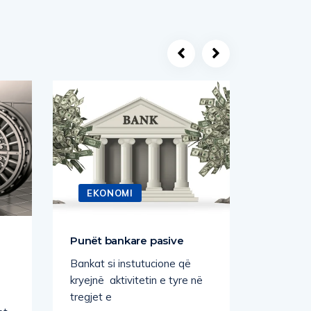
EKONOMI
EKO
Punët bankare pasive
Emision
dhe mob
Bankat si instutucione që
mbajtja
kryejnë aktivitetin e tyre në
e
tregjet e