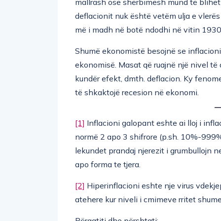
mallrash ose shërbimesh mund të blihet 
deflacionit nuk është vetëm ulja e vlerës
më i madh në botë ndodhi në vitin 1930
Shumë ekonomistë besojnë se inflacioni 
ekonomisë. Masat që ruajnë një nivel 
kundër efekt, dmth. deflacion. Ky fenom
të shkaktojë recesion në ekonomi.
[1]
Inflacioni galopant eshte ai lloj i infl
normë 2 apo 3 shifrore (p.sh. 10%-999%).T
lekundet prandaj njerezit i grumbullojn 
apo forma te tjera.
[2]
Hiperinflacioni eshte nje virus vdek
atehere kur niveli i cmimeve rritet shum
Përgatiti dhe përshtati: