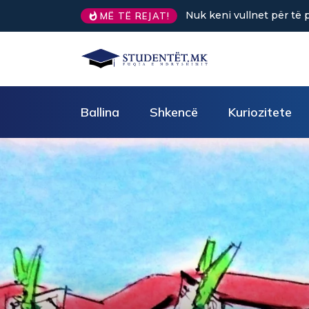
Sa kafe në ditë ndihmon 
MË TË REJAT!
Ballina
Shkencë
Kuriozitete