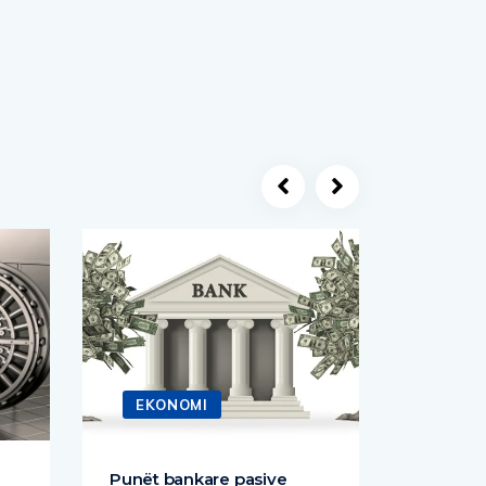
EKONOMI
EKO
Punët bankare pasive
Emision