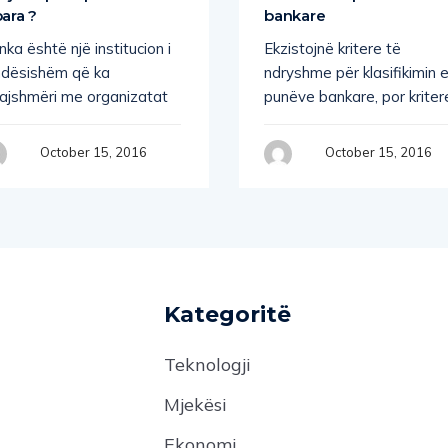
para ?
bankare
ka është një institucion i
Ekzistojnë kritere të
ndësishëm që ka
ndryshme për klasifikimin 
jajshmëri me organizatat
punëve bankare, por kriter
October 15, 2016
October 15, 2016
Kategoritë
Teknologji
Mjekësi
Ekonomi