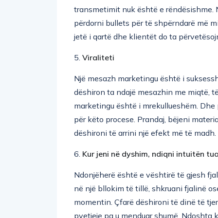
transmetimit nuk është e rëndësishme. N
përdorni bullets për të shpërndarë më mi
jetë i qartë dhe klientët do ta përvetëso
5.
Viraliteti
Një mesazh marketingu është i suksesshëm 
dëshiron ta ndajë mesazhin me miqtë, të 
marketingu është i mrekullueshëm. Dhe p
për këto procese. Prandaj, bëjeni materi
dëshironi të arrini një efekt më të madh.
6.
Kur jeni në dyshim, ndiqni intuitën tua
Ndonjëherë është e vështirë të gjesh fjal
në një bllokim të tillë, shkruani fjalinë 
momentin. Çfarë dëshironi të dinë të tjer
pyetjeje pa u menduar shumë. Ndoshta kë