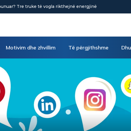
dihmon në uljen e stresit?
Motivim dhe zhvillim
Të përgjithshme
Dhu