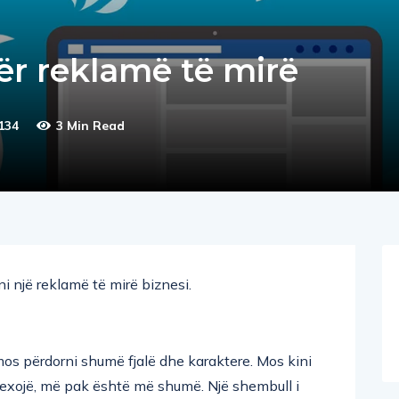
për reklamë të mirë
134
3 Min Read
ëni një reklamë të mirë biznesi.
 mos përdorni shumë fjalë dhe karaktere. Mos kini
ë lexojë, më pak është më shumë. Një shembull i