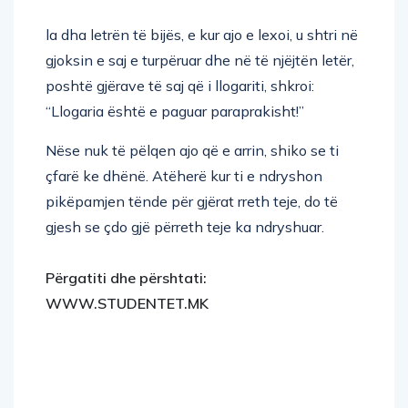
la dha letrën të bijës, e kur ajo e lexoi, u shtri në
gjoksin e saj e turpëruar dhe në të njëjtën letër,
poshtë gjërave të saj që i llogariti, shkroi:
“Llogaria është e paguar paraprakisht!”
Nëse nuk të pëlqen ajo që e arrin, shiko se ti
çfarë ke dhënë. Atëherë kur ti e ndryshon
pikëpamjen tënde për gjërat rreth teje, do të
gjesh se çdo gjë përreth teje ka ndryshuar.
Përgatiti dhe përshtati:
WWW.STUDENTET.MK