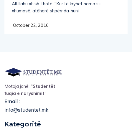
All-llahu xh.sh. thotë: “Kur të kryhet namazi i
xhumasë, atëherë shpërnda-huni
October 22, 2016
Motoja jonë:
”Studentët,
fuqia e ndryshimit”
Email
:
info@studentet.mk
Kategoritë