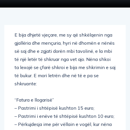
E bija dhjetë vjeçare, me sy që shkëlqenin nga
gjallëria dhe mençuria, hyri në dhomën e nënës
së saj dhe e zgjati dorën mbi tavolinë, e la mbi
të një letër të shkruar nga vet ajo. Nëna shkoi
ta lexojë se çfarë shkroi e bija me shkrimin e saj
të bukur. E mori letrën dhe në të e pa se
shkruante:
“Fatura e llogarisë”
– Pastrimi i shtëpisë kushton 15 euro;
– Pastrimi i enëve të shtëpisë kushton 10 euro;
– Përkujdesja ime për vëllain e vogël, kur nëna