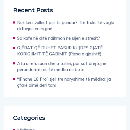
Recent Posts
Nuk keni vullnet për të punuar? Tre truke të vogla
rikthejnë energjinë
Sa kafe në ditë ndihmon në uljen e stresit?
GJËRAT QË DUHET PASUR KUJDES GJATË
KORIGJIMIT TË GABIMIT (Pjesa e gjashtë)
Ata u refuzuan dhe u tallën, por sot drejtojnë
perandoritë më të mëdha në botë
“iPhone 18 Pro” sjell tre ndryshime të mëdha: Ja
çfarë dimë deri tani
Categories