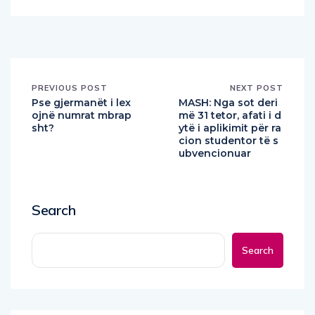
PREVIOUS POST
NEXT POST
Pse gjermanët i lex
MASH: Nga sot deri
ojnë numrat mbrap
më 31 tetor, afati i d
sht?
ytë i aplikimit për ra
cion studentor të s
ubvencionuar
Search
Search