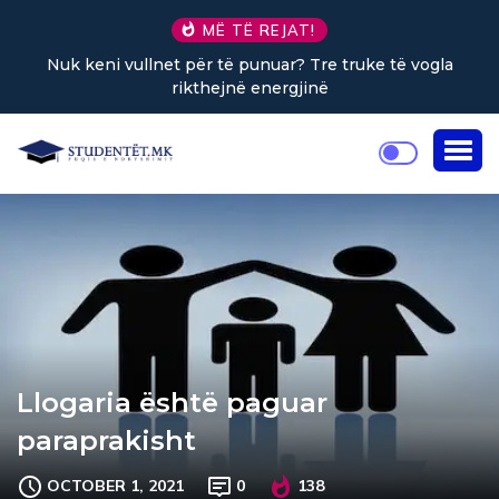
MË TË REJAT!
e truke të vogla
Sa kafe në ditë ndihmon në uljen e 
Llogaria është paguar
paraprakisht
OCTOBER 1, 2021
0
138