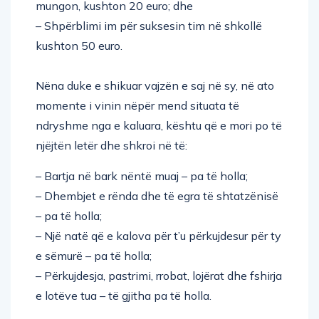
mungon, kushton 20 euro; dhe
– Shpërblimi im për suksesin tim në shkollë
kushton 50 euro.
Nëna duke e shikuar vajzën e saj në sy, në ato
momente i vinin nëpër mend situata të
ndryshme nga e kaluara, kështu që e mori po të
njëjtën letër dhe shkroi në të:
– Bartja në bark nëntë muaj – pa të holla;
– Dhembjet e rënda dhe të egra të shtatzënisë
– pa të holla;
– Një natë që e kalova për t’u përkujdesur për ty
e sëmurë – pa të holla;
– Përkujdesja, pastrimi, rrobat, lojërat dhe fshirja
e lotëve tua – të gjitha pa të holla.