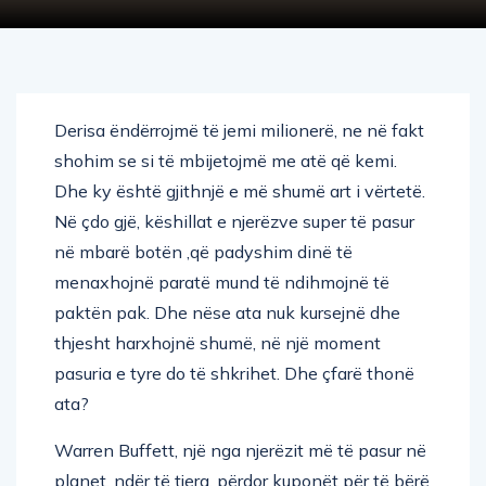
Derisa ëndërrojmë të jemi milionerë, ne në fakt
shohim se si të mbijetojmë me atë që kemi.
Dhe ky është gjithnjë e më shumë art i vërtetë.
Në çdo gjë, këshillat e njerëzve super të pasur
në mbarë botën ,që padyshim dinë të
menaxhojnë paratë mund të ndihmojnë të
paktën pak. Dhe nëse ata nuk kursejnë dhe
thjesht harxhojnë shumë, në një moment
pasuria e tyre do të shkrihet. Dhe çfarë thonë
ata?
Warren Buffett, një nga njerëzit më të pasur në
planet, ndër të tjera, përdor kuponët për të bërë