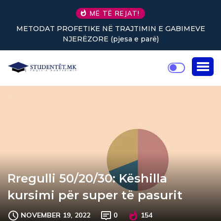
MË TË REJAT!
IN E GABIMEVE
Nuk keni vullnet për të punuar? Tre tr
arë)
rikthejnë energjinë
Rregulli 50/20/30: Këshilla
kursimi për super të pasurit
NOVEMBER 19, 2022
0
154