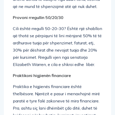
që ne mund të shpenzojmë atë që nuk duhet.
Provoni rregullin 50/20/30
Cili është rregulli 50-20-30? Është një shabllon
që thotë se përpiquni të lini mënjanë 50% të të
ardhurave tuaja për shpenzimet, faturat, etj.,
30% për dëshirat dhe nevojat tuaja dhe 20%
për kursimet. Rregulli vjen nga senatorja
Elizabeth Warren, e cila e shkroi edhe libër.
Praktikoni higjienën financiare
Praktika e higjienës financiare është
thelbësore. Njerëzit e pasur i menaxhojnë mirë
paratë e tyre falë zakoneve të mira financiare.
Pra, ashtu siç lani dhëmbët çdo ditë, duhet të