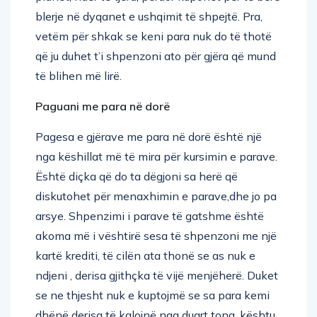
blerje në dyqanet e ushqimit të shpejtë. Pra,
vetëm për shkak se keni para nuk do të thotë
që ju duhet t’i shpenzoni ato për gjëra që mund
të blihen më lirë.
Paguani me para në dorë
Pagesa e gjërave me para në dorë është një
nga këshillat më të mira për kursimin e parave.
Është diçka që do ta dëgjoni sa herë që
diskutohet për menaxhimin e parave,dhe jo pa
arsye. Shpenzimi i parave të gatshme është
akoma më i vështirë sesa të shpenzoni me një
kartë krediti, të cilën ata thonë se as nuk e
ndjeni , derisa gjithçka të vijë menjëherë. Duket
se ne thjesht nuk e kuptojmë se sa para kemi
dhënë derisa të kalojnë nga duart tona, kështu