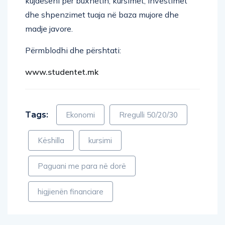
kujdeseni për buxhetin, kursimet, investimet
dhe shpenzimet tuaja në baza mujore dhe
madje javore.
Përmblodhi dhe përshtati:
www.studentet.mk
Tags:
Ekonomi
Rregulli 50/20/30
Këshilla
kursimi
Paguani me para në dorë
higjienën financiare