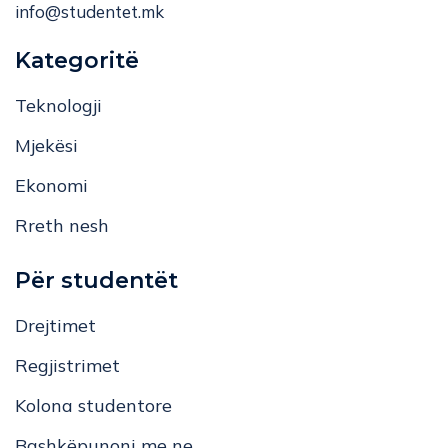
info@studentet.mk
Kategoritë
Teknologji
Mjekësi
Ekonomi
Rreth nesh
Për studentët
Drejtimet
Regjistrimet
Kolona studentore
Bashkëpunoni me ne