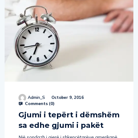
Admin_S
October 9, 2016
Comments (
0
)
Gjumi i tepërt i dëmshëm
sa edhe gjumi i pakët
Një sondazh i gjerë i shkencëtarëve amerikanë