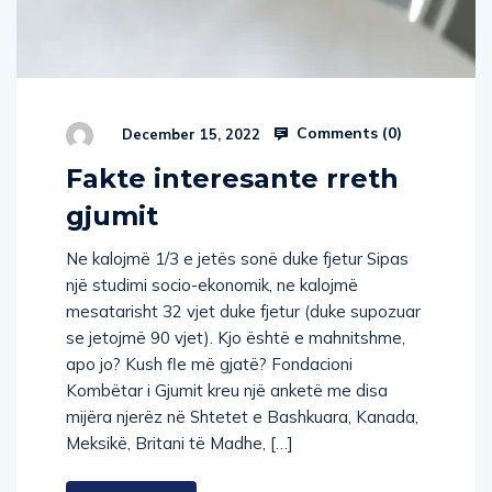
Comments (
0
)
December 15, 2022
Fakte interesante rreth
gjumit
Ne kalojmë 1/3 e jetës sonë duke fjetur Sipas
një studimi socio-ekonomik, ne kalojmë
mesatarisht 32 vjet duke fjetur (duke supozuar
se jetojmë 90 vjet). Kjo është e mahnitshme,
apo jo? Kush fle më gjatë? Fondacioni
Kombëtar i Gjumit kreu një anketë me disa
mijëra njerëz në Shtetet e Bashkuara, Kanada,
Meksikë, Britani të Madhe, […]