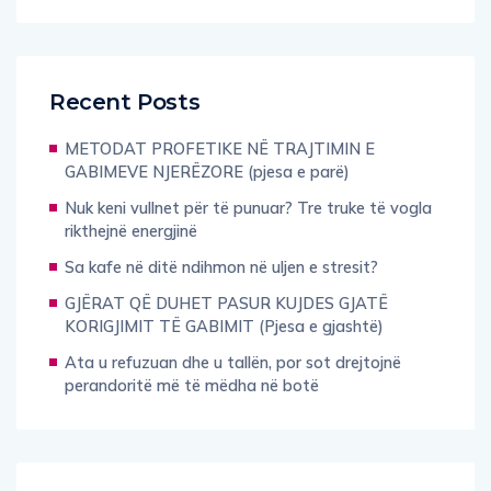
Recent Posts
METODAT PROFETIKE NË TRAJTIMIN E
GABIMEVE NJERËZORE (pjesa e parë)
Nuk keni vullnet për të punuar? Tre truke të vogla
rikthejnë energjinë
Sa kafe në ditë ndihmon në uljen e stresit?
GJËRAT QË DUHET PASUR KUJDES GJATË
KORIGJIMIT TË GABIMIT (Pjesa e gjashtë)
Ata u refuzuan dhe u tallën, por sot drejtojnë
perandoritë më të mëdha në botë