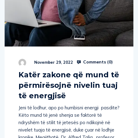
Comments (
0
)
November 29, 2022
Katër zakone që mund të
përmirësojnë nivelin tuaj
të energjisë
Jeni të lodhur, apo po humbisni energji pasdite?
Këto mund të jenë shenja se faktorë të
ndryshëm të stilit të jetesës po ndikojnë në
nivelet tuaja të energjisë, duke çuar në lodhje
kronike. Megjithatë, Dr. Alfred Talia, profesor