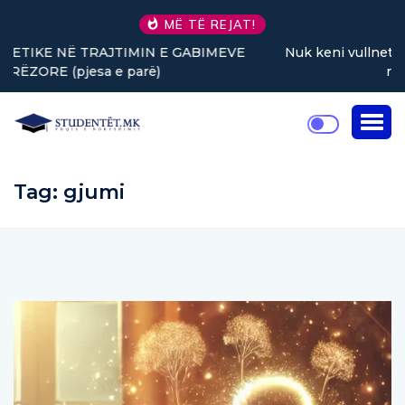
MË TË REJAT!
Nuk keni vullnet për të punuar? Tre truke të vogla
rikthejnë energjinë
Tag:
gjumi