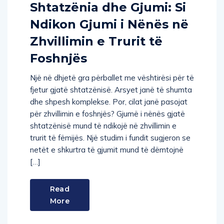
Shtatzënia dhe Gjumi: Si
Ndikon Gjumi i Nënës në
Zhvillimin e Trurit të
Foshnjës
Një në dhjetë gra përballet me vështirësi për të
fjetur gjatë shtatzënisë. Arsyet janë të shumta
dhe shpesh komplekse. Por, cilat janë pasojat
për zhvillimin e foshnjës? Gjumë i nënës gjatë
shtatzënisë mund të ndikojë në zhvillimin e
trurit të fëmijës. Një studim i fundit sugjeron se
netët e shkurtra të gjumit mund të dëmtojnë
[…]
Read
More