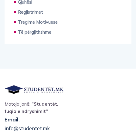
Gjuhësi
Regjistrimet
Tregime Motivuese
Të përgjithshme
Motoja jonë:
”Studentët,
fuqia e ndryshimit”
Email
:
info@studentet.mk