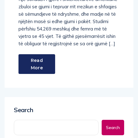
zbuloi se gjumi i tepruar rrit rrezikun e shfaqjes
së sëmundjeve të ndryshme, dhe madje në të
njëjtën masë si edhe gjumi i pakët. Studimi
përfshiu 54,269 meshkuj dhe femra më të
vjetra se 45 vjet. Të gjithë pjesëmarrësit ishin
të obliguar të regjistrojnë se sa orë gjumë […]
Read
More
Search
Search