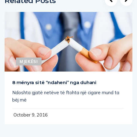
Related Posts
MJEKËSI
8 mënyra si të “ndaheni” nga duhani
Ndoshta gjatë netëve të ftohta një cigare mund ta
bëj më
October 9, 2016