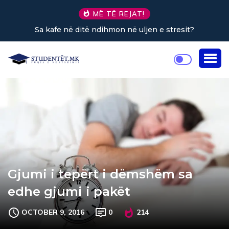
MË TË REJAT!
stresit?
GJËRAT QË DUHET PASUR KUJDES GJATË K
TË GABIMIT (Pjesa e gjashtë)
Gjumi i tepërt i dëmshëm sa
edhe gjumi i pakët
OCTOBER 9, 2016
0
214