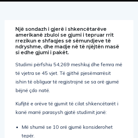
Një sondazh i gjerë i shkencëtarëve
amerikanë zbuloi se gjumi i tepruar rrit
rrezikun e shfaqjes së sëmundjeve të
ndryshme, dhe madje në të njëjtën masë
si edhe gjumi i pakët.
Studimi përfshiu 54,269 meshkuj dhe femra më
të vjetra se 45 vjet. Të gjithë pjesëmarrësit
ishin të obliguar të regjistrojnë se sa orë gjumë
bëjnë çdo natë.
Kufijtë e orëve të gjumit të cilat shkencëtarët i
kanë marrë parasysh gjatë studimit janë:
Më shumë se 10 orë gjumë konsiderohet
tepër.