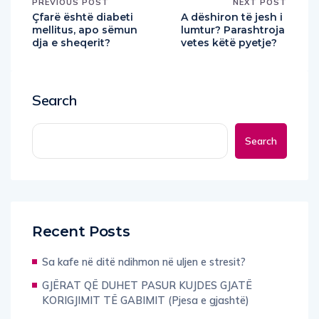
PREVIOUS POST
NEXT POST
Çfarë është diabeti
A dëshiron të jesh i
mellitus, apo sëmun
lumtur? Parashtroja
dja e sheqerit?
vetes këtë pyetje?
Search
Search
Recent Posts
Sa kafe në ditë ndihmon në uljen e stresit?
GJËRAT QË DUHET PASUR KUJDES GJATË
KORIGJIMIT TË GABIMIT (Pjesa e gjashtë)