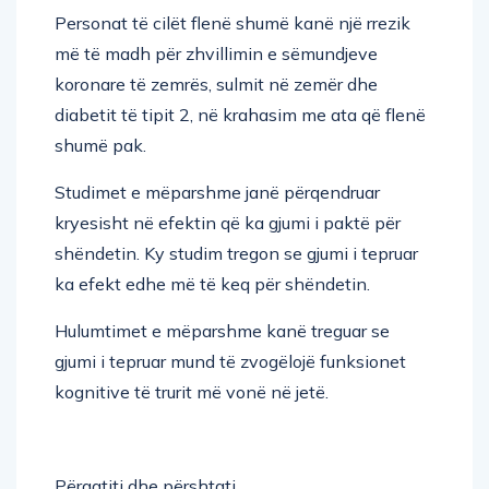
Personat të cilët flenë shumë kanë një rrezik
më të madh për zhvillimin e sëmundjeve
koronare të zemrës, sulmit në zemër dhe
diabetit të tipit 2, në krahasim me ata që flenë
shumë pak.
Studimet e mëparshme janë përqendruar
kryesisht në efektin që ka gjumi i paktë për
shëndetin. Ky studim tregon se gjumi i tepruar
ka efekt edhe më të keq për shëndetin.
Hulumtimet e mëparshme kanë treguar se
gjumi i tepruar mund të zvogëlojë funksionet
kognitive të trurit më vonë në jetë.
Përgatiti dhe përshtati