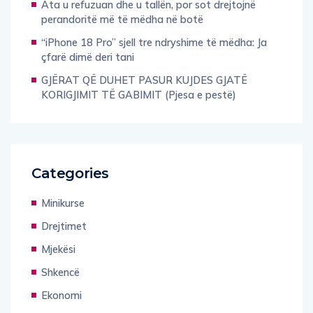
Ata u refuzuan dhe u tallën, por sot drejtojnë
perandoritë më të mëdha në botë
“iPhone 18 Pro” sjell tre ndryshime të mëdha: Ja
çfarë dimë deri tani
GJËRAT QË DUHET PASUR KUJDES GJATË
KORIGJIMIT TË GABIMIT (Pjesa e pestë)
Categories
Minikurse
Drejtimet
Mjekësi
Shkencë
Ekonomi