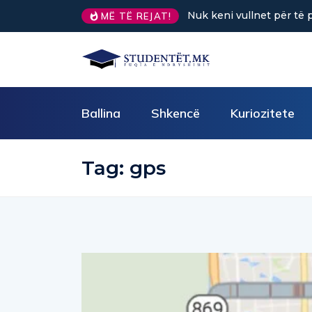
Nuk keni vullnet për të 
MË TË REJAT!
Ballina
Shkencë
Kuriozitete
Tag:
gps