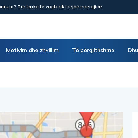
punuar? Tre truke të vogla rikthejnë energjinë
Motivim dhe zhvillim
Të përgjithshme
Dhu