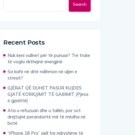
Search
Recent Posts
Nuk keni vullnet për të punuar? Tre truke
të vogla rikthejnë energjinë
Sa kafe në ditë ndihmon në uljen e
stresit?
GJËRAT QË DUHET PASUR KUJDES
GJATË KORIGJIMIT TË GABIMIT (Pjesa
e gjashtë)
Ata u refuzuan dhe u tallën, por sot
drejtojnë perandoritë më të mëdha në
botë
“iPhone 18 Pro” sjell tre ndryshime të