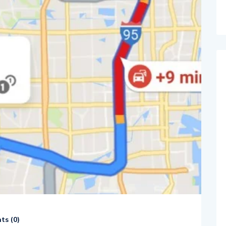
s (
0
)