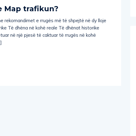
e Map trafikun?
e rekomandimet e rrugës më të shpejtë në dy lloje
rike Të dhëna në kohë reale Të dhënat historike
uar në një pjesë të caktuar të rrugës në kohë
]