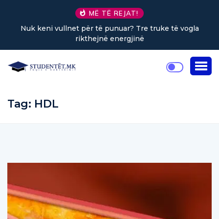
MË TË REJAT!
Nuk keni vullnet për të punuar? Tre truke të vogla
rikthejnë energjinë
Tag:
HDL