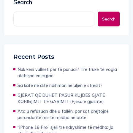
Search
Search
Recent Posts
Nuk keni vullnet për të punuar? Tre truke të vogla
rikthejnë energjinë
Sa kafe në ditë ndihmon në uljen e stresit?
GJËRAT QË DUHET PASUR KUJDES GJATË
KORIGJIMIT TË GABIMIT (Pjesa e gjashtë)
Ata u refuzuan dhe u tallën, por sot drejtojnë
perandoritë më të mëdha në botë
“iPhone 18 Pro” sjell tre ndryshime të mëdha: Ja