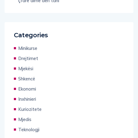
çfarë dimë deri tani
Categories
Minikurse
Drejtimet
Mjekësi
Shkencë
Ekonomi
Inxhinieri
Kuriozitete
Mjedis
Teknologji