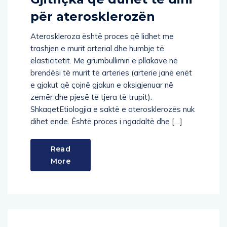
për aterosklerozën
Ateroskleroza është proces që lidhet me
trashjen e murit arterial dhe humbje të
elasticitetit. Me grumbullimin e pllakave në
brendësi të murit të arteries (arterie janë enët
e gjakut që çojnë gjakun e oksigjenuar në
zemër dhe pjesë të tjera të trupit).
ShkaqetEtiologjia e saktë e aterosklerozës nuk
dihet ende. Është proces i ngadaltë dhe […]
Read
More