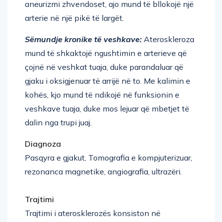
arterie në një pikë të largët.
Sëmundje kronike të veshkave:
Ateroskleroza
mund të shkaktojë ngushtimin e arterieve që
çojnë në veshkat tuaja, duke parandaluar që
gjaku i oksigjenuar të arrijë në to. Me kalimin e
kohës, kjo mund të ndikojë në funksionin e
veshkave tuaja, duke mos lejuar që mbetjet të
dalin nga trupi juaj.
Diagnoza
Pasqyra e gjakut, Tomografia e kompjuterizuar,
rezonanca magnetike, angiografia, ultrazëri.
Trajtimi
Trajtimi i aterosklerozës konsiston në
përgjithësi në kombinimin e: ndryshimit të stilit