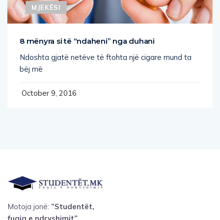
8 mënyra si të “ndaheni” nga duhani
Ndoshta gjatë netëve të ftohta një cigare mund ta
bëj më
October 9, 2016
Motoja jonë:
”Studentët,
fuqia e ndryshimit”