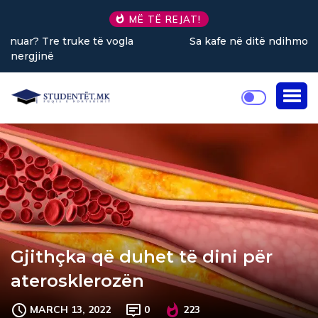
MË TË REJAT!
Sa kafe në ditë ndihmon në uljen e stresit?
Gjithçka që duhet të dini për
aterosklerozën
MARCH 13, 2022
0
223