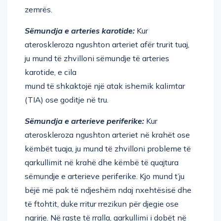
Sëmundja e arteries karotide:
Kur
ateroskleroza ngushton arteriet afër trurit tuaj,
ju mund të zhvilloni sëmundje të arteries
karotide, e cila
mund të shkaktojë një atak ishemik kalimtar
(TIA) ose goditje në tru.
Sëmundja e arterieve periferike:
Kur
ateroskleroza ngushton arteriet në krahët ose
këmbët tuaja, ju mund të zhvilloni probleme të
qarkullimit në krahë dhe këmbë të quajtura
sëmundje e arterieve periferike. Kjo mund t’ju
bëjë më pak të ndjeshëm ndaj nxehtësisë dhe
të ftohtit, duke rritur rrezikun për djegie ose
ngrirje. Në raste të rralla, qarkullimi i dobët në
krahë ose këmbë mund të shkaktojë vdekjen e