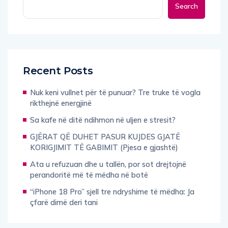
Recent Posts
Nuk keni vullnet për të punuar? Tre truke të vogla
rikthejnë energjinë
Sa kafe në ditë ndihmon në uljen e stresit?
GJËRAT QË DUHET PASUR KUJDES GJATË
KORIGJIMIT TË GABIMIT (Pjesa e gjashtë)
Ata u refuzuan dhe u tallën, por sot drejtojnë
perandoritë më të mëdha në botë
“iPhone 18 Pro” sjell tre ndryshime të mëdha: Ja
çfarë dimë deri tani