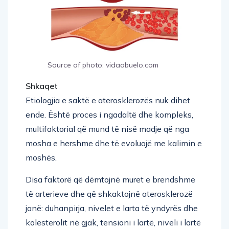
Source of photo: vidaabuelo.com
Shkaqet
Etiologjia e saktë e aterosklerozës nuk dihet
ende. Është proces i ngadaltë dhe kompleks,
multifaktorial që mund të nisë madje që nga
mosha e hershme dhe të evoluojë me kalimin e
moshës.
Disa faktorë që dëmtojnë muret e brendshme
të arterieve dhe që shkaktojnë aterosklerozë
janë: duhanpirja, nivelet e larta të yndyrës dhe
kolesterolit në gjak, tensioni i lartë, niveli i lartë
i glukozës në gjak për rezistencë ndaj insulinës