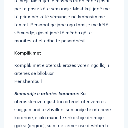
për ta pasur këtë sëmundje. Meshkujt janë më
të prirur për këtë sëmundje në krahasim me
femrat. Personat që janë nga familje me këtë
sëmundje, gjasat janë të mëdha që të
manifestohet edhe te pasardhësit.
Komplikimet
Komplikimet e aterosklerozës varen nga lloji i
arteries së bllokuar.
Për shembull:
Semundje e arteries koronare:
Kur
ateroskleroza ngushton arteriet afër zemrës
suaj, ju mund të zhvilloni sëmundje të arterieve
koronare, e cila mund të shkaktojë dhimbje
gjoksi (anginë), sulm në zemër ose dështim të
zemrës.