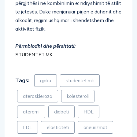
të jetesës. Duke menjanuar pirjen e duhanit dhe
alkoolit, regjim ushqimor i shëndetshëm dhe
aktivitet fizik.
Përmblodhi dhe përshtati:
STUDENTET.MK
Tags:
gjaku
studentet.mk
ateroskleroza
kolesteroli
ateromi
diabeti
HDL
LDL
elasticiteti
aneurizmat