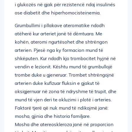
ose diabetit dhe hiperhomocisteinemia.
Grumbullimi i pllakave ateromatike ndodh
atëherë kur arteriet janë të dëmtuara. Me
kohën, ateromi ngurtësohet dhe shtrëngon
arterien. Pjesë nga ky formacion mund të
shkëputen. Kur ndodh kjo trombocitet hyjnë në
vendin e lezionit. Kështu mund të grumbullojë
trombe duke u gjeneruar. Trombet shtrëngojnë
arterien duke kufizuar fluksin e gjakut të
oksigjernuar në zona të ndryshme të trupit, dhe
mund të vjen deri te okluzimi i plotë i arteries.
Faktorë tjerë që nuk mund të ndikojmë janë:
mosha, gjinia dhe historia familjare.
Mosha dhe atereoskleroza janë në proporcion
të drejt. Me rritjen e moshës rriten edhe gjasat