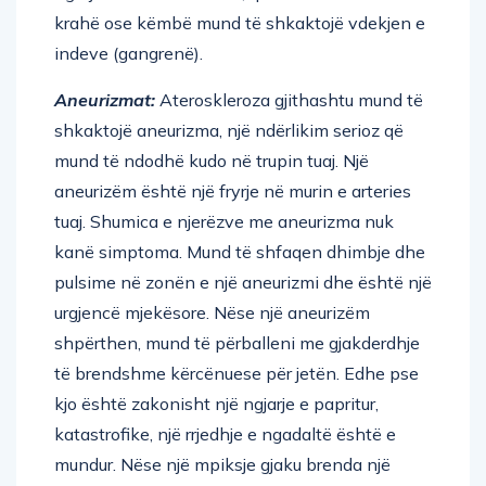
indeve (gangrenë).
Aneurizmat:
Ateroskleroza gjithashtu mund të
shkaktojë aneurizma, një ndërlikim serioz që
mund të ndodhë kudo në trupin tuaj. Një
aneurizëm është një fryrje në murin e arteries
tuaj. Shumica e njerëzve me aneurizma nuk
kanë simptoma. Mund të shfaqen dhimbje dhe
pulsime në zonën e një aneurizmi dhe është një
urgjencë mjekësore. Nëse një aneurizëm
shpërthen, mund të përballeni me gjakderdhje
të brendshme kërcënuese për jetën. Edhe pse
kjo është zakonisht një ngjarje e papritur,
katastrofike, një rrjedhje e ngadaltë është e
mundur. Nëse një mpiksje gjaku brenda një
aneurizmi zhvendoset, ajo mund të bllokojë një