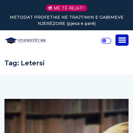
MË TË REJAT!
EVE
Nuk keni vullnet për të punuar? Tre truke të vogla
rikthejnë energjinë
Tag:
Letersi