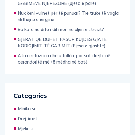
GABIMEVE NJERËZORE (pjesa e parë)
Nuk keni vullnet për të punuar? Tre truke të vogla
rikthejnë energjinë
Sa kafe në ditë ndihmon në uljen e stresit?
GJËRAT QË DUHET PASUR KUJDES GJATË
KORIGJIMIT TË GABIMIT (Pjesa e gjashtë)
Ata u refuzuan dhe u tallën, por sot drejtojnë
perandoritë më të mëdha në botë
Categories
Minikurse
Drejtimet
Mjekësi