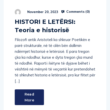
Comments (
0
)
November 20, 2023
HISTORI E LETËRSI:
Teoria e historisë
Filozofi antik Aristoteli ka shkruar Poetikën e
parë strukturale, në të cilën bën dallimin
ndërmjet historisë e letërsisë. E para tregon
çka ka ndodhur, kurse e dyta tregon çka mund
të ndodhë. Raporti i këtyre të dyjave bëhet i
vështirë në mënyrë të veçantë kur pretendohet
të shkruhet historia e letërsisë, pra kur flitet për
[…]
Read
More