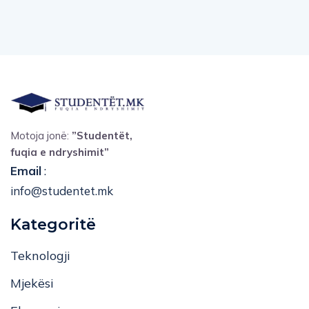
Motoja jonë:
”Studentët,
fuqia e ndryshimit”
Email
:
info@studentet.mk
Kategoritë
Teknologji
Mjekësi