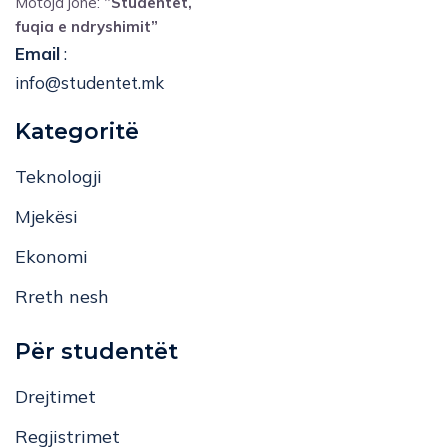
Motoja jonë:
”Studentët,
fuqia e ndryshimit”
Email
:
info@studentet.mk
Kategoritë
Teknologji
Mjekësi
Ekonomi
Rreth nesh
Për studentët
Drejtimet
Regjistrimet