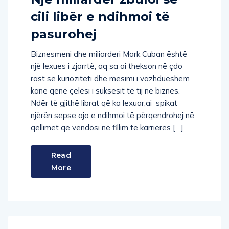
cili libër e ndihmoi të
pasurohej
Biznesmeni dhe miliarderi Mark Cuban është
një lexues i zjarrtë, aq sa ai thekson në çdo
rast se kurioziteti dhe mësimi i vazhdueshëm
kanë qenë çelësi i suksesit të tij në biznes.
Ndër të gjithë librat që ka lexuar,ai spikat
njërën sepse ajo e ndihmoi të përqendrohej në
qëllimet që vendosi në fillim të karrierës […]
Read
More