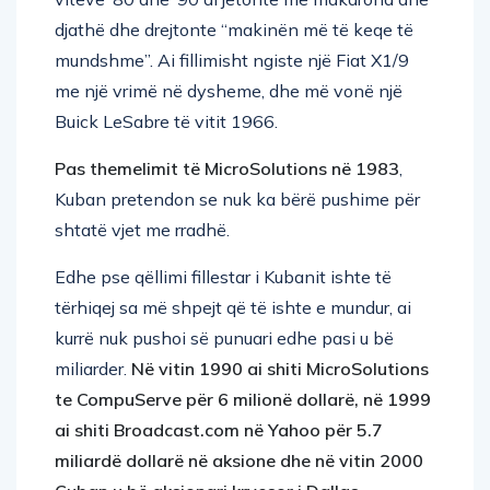
djathë dhe drejtonte “makinën më të keqe të
mundshme”. Ai fillimisht ngiste një Fiat X1/9
me një vrimë në dysheme, dhe më vonë një
Buick LeSabre të vitit 1966.
Pas themelimit të MicroSolutions në 1983
,
Kuban pretendon se nuk ka bërë pushime për
shtatë vjet me rradhë.
Edhe pse qëllimi fillestar i Kubanit ishte të
tërhiqej sa më shpejt që të ishte e mundur, ai
kurrë nuk pushoi së punuari edhe pasi u bë
miliarder.
Në vitin 1990 ai shiti MicroSolutions
te CompuServe për 6 milionë dollarë, në 1999
ai shiti Broadcast.com në Yahoo për 5.7
miliardë dollarë në aksione dhe në vitin 2000