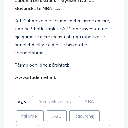
Cuban u bë aksionari kryesor i Dallas
Mavericks të NBA-së.
Sot, Cuban ka më shumë se 4 miliardë dollarë,
luan në Shatk Tank të ABC dhe investon në
një gamë të gjerë industrish nga robotika te
panelet diellore e deri te biskotat e
shëndetshme.
Përmblodhi dhe përshtati;
www.studentet.mk
Tags:
Dallas Mavericks
NBA
miliarder
ABC
pasurohej