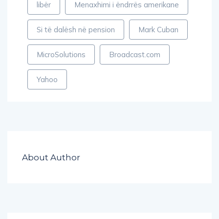
libër
Menaxhimi i ëndrrës amerikane
Si të dalësh në pension
Mark Cuban
MicroSolutions
Broadcast.com
Yahoo
About Author