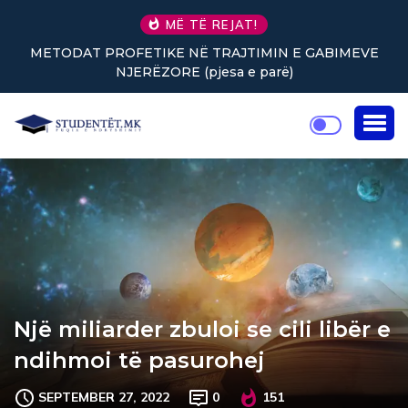
MË TË REJAT!
E GABIMEVE
Nuk keni vullnet për të punuar? Tre truke 
rikthejnë energjinë
Një miliarder zbuloi se cili libër e
ndihmoi të pasurohej
SEPTEMBER 27, 2022
0
151