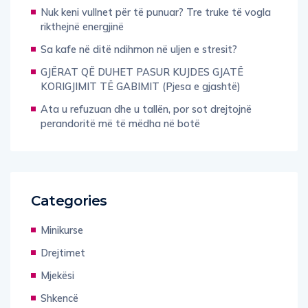
Nuk keni vullnet për të punuar? Tre truke të vogla
rikthejnë energjinë
Sa kafe në ditë ndihmon në uljen e stresit?
GJËRAT QË DUHET PASUR KUJDES GJATË
KORIGJIMIT TË GABIMIT (Pjesa e gjashtë)
Ata u refuzuan dhe u tallën, por sot drejtojnë
perandoritë më të mëdha në botë
Categories
Minikurse
Drejtimet
Mjekësi
Shkencë