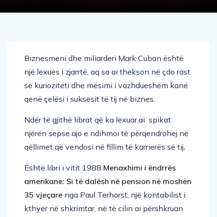
Biznesmeni dhe miliarderi Mark Cuban është
një lexues i zjarrtë, aq sa ai thekson në çdo rast
se kurioziteti dhe mësimi i vazhdueshëm kanë
qenë çelësi i suksesit të tij në biznes.
Ndër të gjithë librat që ka lexuar,ai spikat
njërën sepse ajo e ndihmoi të përqendrohej në
qëllimet që vendosi në fillim të karrierës së tij
.
Është libri i vitit 1988
Menaxhimi i ëndrrës
amerikane: Si të dalësh në pension në moshën
35 vjeçare
nga Paul Terhorst, një kontabilist i
kthyer në shkrimtar, në të cilin ai përshkruan