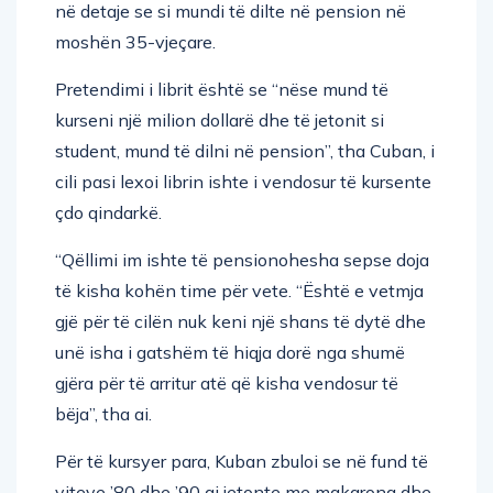
në detaje se si mundi të dilte në pension në
moshën 35-vjeçare.
Pretendimi i librit është se “nëse mund të
kurseni një milion dollarë dhe të jetonit si
student, mund të dilni në pension”, tha Cuban, i
cili pasi lexoi librin ishte i vendosur të kursente
çdo qindarkë.
“Qëllimi im ishte të pensionohesha sepse doja
të kisha kohën time për vete. “Është e vetmja
gjë për të cilën nuk keni një shans të dytë dhe
unë isha i gatshëm të hiqja dorë nga shumë
gjëra për të arritur atë që kisha vendosur të
bëja”, tha ai.
Për të kursyer para, Kuban zbuloi se në fund të
viteve ’80 dhe ’90 ai jetonte me makarona dhe