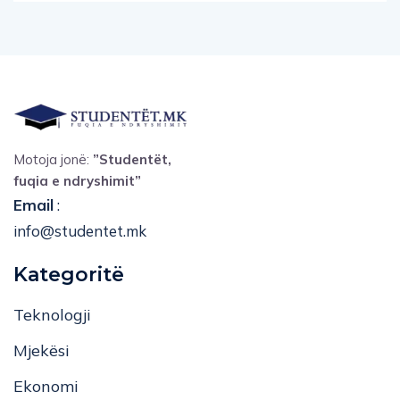
Motoja jonë:
”Studentët,
fuqia e ndryshimit”
Email
:
info@studentet.mk
Kategoritë
Teknologji
Mjekësi
Ekonomi