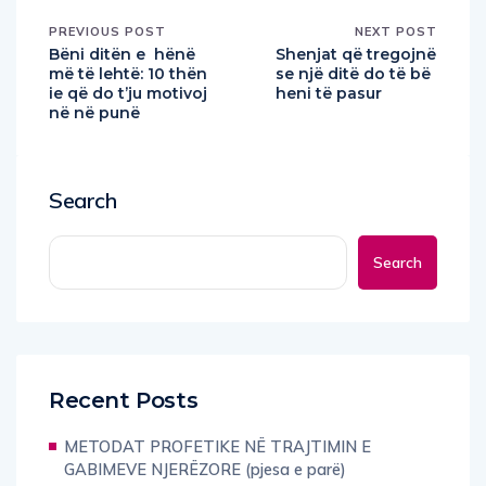
PREVIOUS POST
NEXT POST
Bëni ditën e hënë
Shenjat që tregojnë
më të lehtë: 10 thën
se një ditë do të bë
ie që do t’ju motivoj
heni të pasur
në në punë
Search
Search
Recent Posts
METODAT PROFETIKE NË TRAJTIMIN E
GABIMEVE NJERËZORE (pjesa e parë)