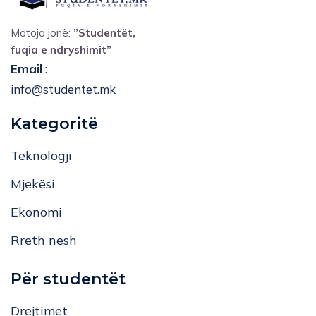
Motoja jonë:
”Studentët,
fuqia e ndryshimit”
Email
:
info@studentet.mk
Kategoritë
Teknologji
Mjekësi
Ekonomi
Rreth nesh
Për studentët
Drejtimet