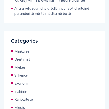
KORIGJIMIT TË GABIMIT (Pjesa e gjashtë)
Ata u refuzuan dhe u tallën, por sot drejtojnë
perandoritë më të mëdha në botë
Categories
Minikurse
Drejtimet
Mjekësi
Shkencë
Ekonomi
Inxhinieri
Kuriozitete
Mjedis