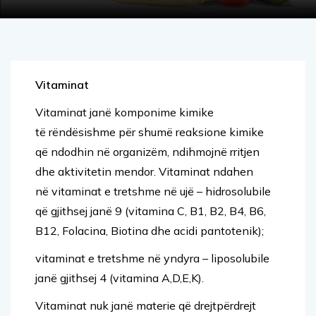
Vitaminat
Vitaminat janë komponime kimike
të rëndësishme për shumë reaksione kimike
që ndodhin në organizëm, ndihmojnë rritjen
dhe aktivitetin mendor. Vitaminat ndahen
në vitaminat e tretshme në ujë – hidrosolubile
që gjithsej janë 9 (vitamina C, B1, B2, B4, B6,
B12, Folacina, Biotina dhe acidi pantotenik);
vitaminat e tretshme në yndyra – liposolubile
janë gjithsej 4 (vitamina A,D,E,K).
Vitaminat nuk janë materie që drejtpërdrejt