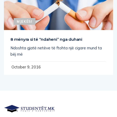
MJEKËSI
8 mënyra si të “ndaheni” nga duhani
Ndoshta gjatë netëve të ftohta një cigare mund ta
bëj më
October 9, 2016