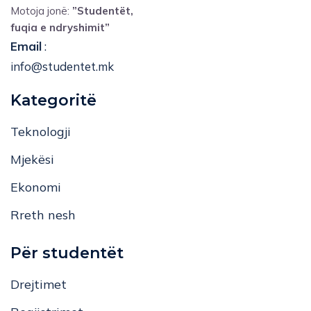
Motoja jonë:
”Studentët,
fuqia e ndryshimit”
Email
:
info@studentet.mk
Kategoritë
Teknologji
Mjekësi
Ekonomi
Rreth nesh
Për studentët
Drejtimet