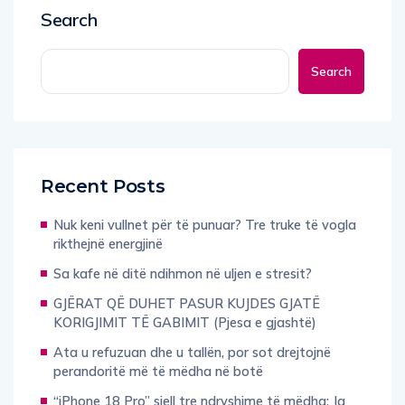
Search
Search
Recent Posts
Nuk keni vullnet për të punuar? Tre truke të vogla
rikthejnë energjinë
Sa kafe në ditë ndihmon në uljen e stresit?
GJËRAT QË DUHET PASUR KUJDES GJATË
KORIGJIMIT TË GABIMIT (Pjesa e gjashtë)
Ata u refuzuan dhe u tallën, por sot drejtojnë
perandoritë më të mëdha në botë
“iPhone 18 Pro” sjell tre ndryshime të mëdha: Ja