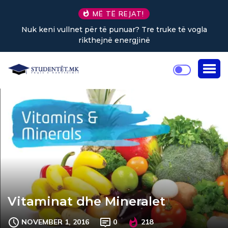
MË TË REJAT!
truke të vogla
Sa kafe në ditë ndihmon në uljen e st
Vitaminat dhe Mineralet
NOVEMBER 1, 2016
0
218