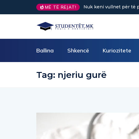
Nuk keni vullnet për të 
MË TË REJAT!
Ballina
Shkencë
Kuriozitete
Tag:
njeriu gurë