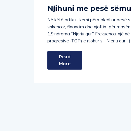
Njihuni me pesë sëmun
Në këtë artikull, kemi përmbledhur pesë
shkencor, financim dhe njoftim për masën 
1.Sindroma “Njeriu gur” Frekuenca: një në 
progresive (FOP) e njohur si “Njeriu gur”
Read
More