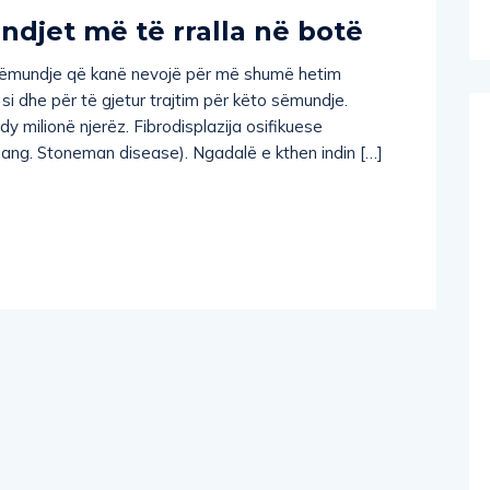
djet më të rralla në botë
 sëmundje që kanë nevojë për më shumë hetim
si dhe për të gjetur trajtim për këto sëmundje.
dy milionë njerëz. Fibrodisplazija osifikuese
 ( ang. Stoneman disease). Ngadalë e kthen indin […]