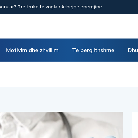
punuar? Tre truke të vogla rikthejnë energjinë
Motivim dhe zhvillim
Të përgjithshme
Dhu