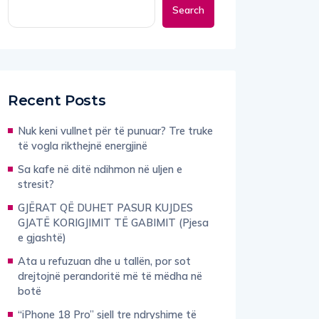
Search
Recent Posts
Nuk keni vullnet për të punuar? Tre truke
të vogla rikthejnë energjinë
Sa kafe në ditë ndihmon në uljen e
stresit?
GJËRAT QË DUHET PASUR KUJDES
GJATË KORIGJIMIT TË GABIMIT (Pjesa
e gjashtë)
Ata u refuzuan dhe u tallën, por sot
drejtojnë perandoritë më të mëdha në
botë
“iPhone 18 Pro” sjell tre ndryshime të