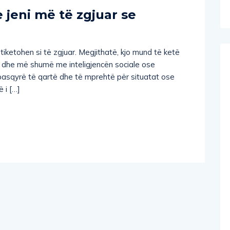
 jeni më të zgjuar se
iketohen si të zgjuar. Megjithatë, kjo mund të ketë
l dhe më shumë me inteligjencën sociale ose
pasqyrë të qartë dhe të mprehtë për situatat ose
 i […]