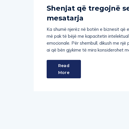
Shenjat që tregojnë se
mesatarja
Ka shumë njerëz në botën e biznesit që et
më pak të bëjë me kapacitetin intelektua
emocionale. Për shembull, dikush me një 
ai që bën gjykime të mira konsiderohet më
Read
More