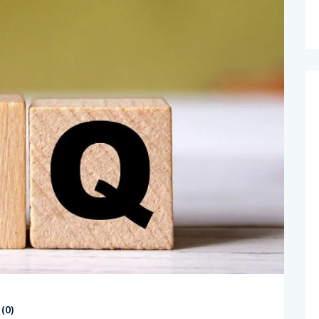
(
0
)