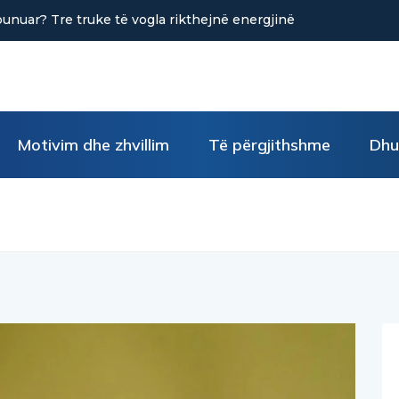
punuar? Tre truke të vogla rikthejnë energjinë
Motivim dhe zhvillim
Të përgjithshme
Dhu