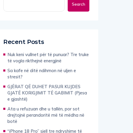
Search
Recent Posts
Nuk keni vullnet për të punuar? Tre truke
të vogla rikthejnë energjinë
Sa kafe në ditë ndihmon në uljen e
stresit?
GJËRAT QË DUHET PASUR KUJDES
GJATË KORIGJIMIT TË GABIMIT (Pjesa
e gjashtë)
Ata u refuzuan dhe u tallën, por sot
drejtojnë perandoritë më të mëdha në
botë
“iPhone 18 Pro” sjell tre ndryshime të