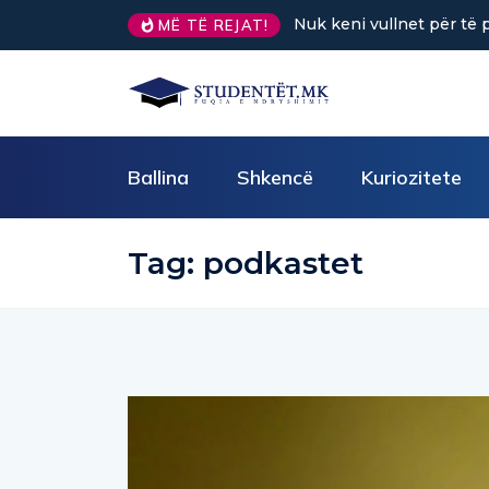
Nuk keni vullnet për të 
MË TË REJAT!
Ballina
Shkencë
Kuriozitete
Tag:
podkastet